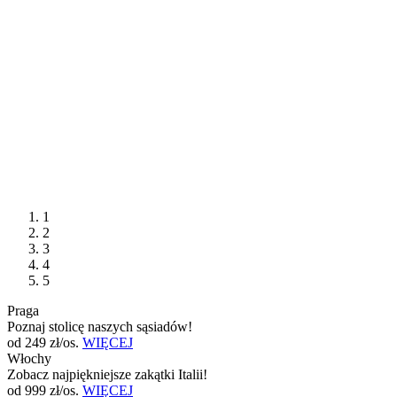
1
2
3
4
5
Praga
Poznaj stolicę naszych sąsiadów!
od 249 zł/os.
WIĘCEJ
Włochy
Zobacz najpiękniejsze zakątki Italii!
od 999 zł/os.
WIĘCEJ