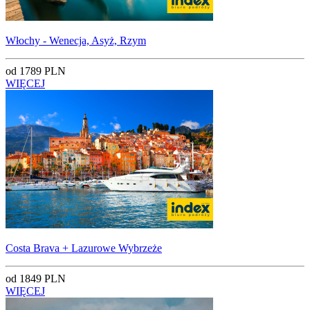
Włochy - Wenecja, Asyż, Rzym
od 1789 PLN
WIĘCEJ
Costa Brava + Lazurowe Wybrzeże
od 1849 PLN
WIĘCEJ