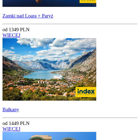
Zamki nad Loarą + Paryż
od 1349 PLN
WIĘCEJ
Bałkany
od 1449 PLN
WIĘCEJ