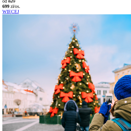
od
829
699
zł/os.
WIĘCEJ