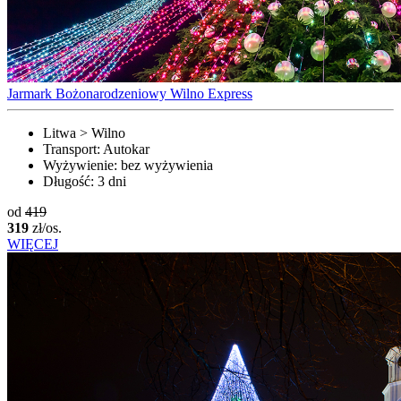
Jarmark Bożonarodzeniowy Wilno Express
Litwa > Wilno
Transport:
Autokar
Wyżywienie:
bez wyżywienia
Długość:
3 dni
od
419
319
zł/os.
WIĘCEJ