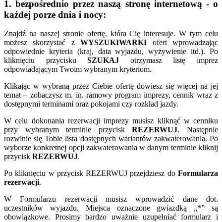
1. bezpośrednio przez naszą stronę internetową - o
każdej porze dnia i nocy:
Znajdź na naszej stronie ofertę, która Cię interesuje. W tym celu
możesz skorzystać z
WYSZUKIWARKI
ofert wprowadzając
odpowiednie kryteria (kraj, data wyjazdu, wyżywienie itd.). Po
kliknięciu przycisku
SZUKAJ
otrzymasz listę imprez
odpowiadającym Twoim wybranym kryteriom.
Klikając w wybraną przez Ciebie ofertę dowiesz się więcej na jej
temat – zobaczysz m. in. ramowy program imprezy, cennik wraz z
dostępnymi terminami oraz pokojami czy rozkład jazdy.
W celu dokonania rezerwacji imprezy musisz kliknąć w cenniku
przy wybranym terminie przycisk
REZERWUJ
. Następnie
rozwinie się Tobie lista dostępnych wariantów zakwaterowania. Po
wyborze konkretnej opcji zakwaterowania w danym terminie kliknij
przycisk
REZERWUJ
.
Po kliknięciu w przycisk REZERWUJ przejdziesz do
Formularza
rezerwacji
.
W Formularzu rezerwacji musisz wprowadzić dane dot.
uczestników wyjazdu. Miejsca oznaczone gwiazdką „*” są
obowiązkowe. Prosimy bardzo uważnie uzupełniać formularz i