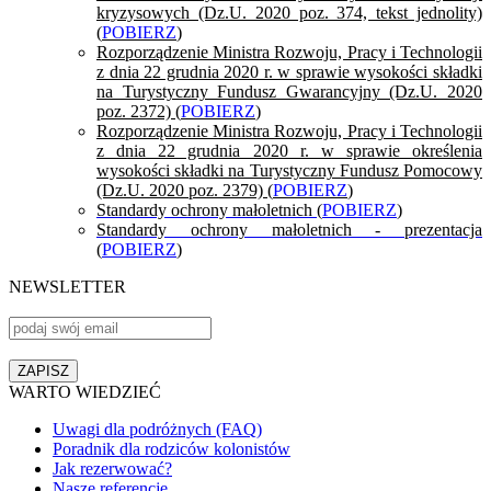
kryzysowych (Dz.U. 2020 poz. 374, tekst jednolity)
(
POBIERZ
)
Rozporządzenie Ministra Rozwoju, Pracy i Technologii
z dnia 22 grudnia 2020 r. w sprawie wysokości składki
na Turystyczny Fundusz Gwarancyjny (Dz.U. 2020
poz. 2372) (
POBIERZ
)
Rozporządzenie Ministra Rozwoju, Pracy i Technologii
z dnia 22 grudnia 2020 r. w sprawie określenia
wysokości składki na Turystyczny Fundusz Pomocowy
(Dz.U. 2020 poz. 2379) (
POBIERZ
)
Standardy ochrony małoletnich (
POBIERZ
)
Standardy ochrony małoletnich - prezentacja
(
POBIERZ
)
NEWSLETTER
WARTO WIEDZIEĆ
Uwagi dla podróżnych (FAQ)
Poradnik dla rodziców kolonistów
Jak rezerwować?
Nasze referencje