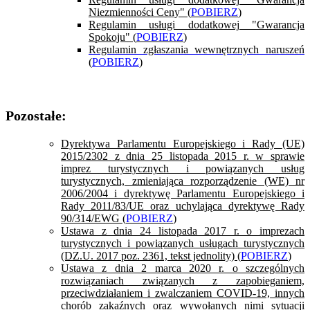
Niezmienności Ceny" (
POBIERZ
)
Regulamin usługi dodatkowej "Gwarancja
Spokoju" (
POBIERZ
)
Regulamin zgłaszania wewnętrznych naruszeń
(
POBIERZ
)
Pozostałe:
Dyrektywa Parlamentu Europejskiego i Rady (UE)
2015/2302 z dnia 25 listopada 2015 r. w sprawie
imprez turystycznych i powiązanych usług
turystycznych, zmieniająca rozporządzenie (WE) nr
2006/2004 i dyrektywę Parlamentu Europejskiego i
Rady 2011/83/UE oraz uchylająca dyrektywę Rady
90/314/EWG (
POBIERZ
)
Ustawa z dnia 24 listopada 2017 r. o imprezach
turystycznych i powiązanych usługach turystycznych
(DZ.U. 2017 poz. 2361, tekst jednolity) (
POBIERZ
)
Ustawa z dnia 2 marca 2020 r. o szczególnych
rozwiązaniach związanych z zapobieganiem,
przeciwdziałaniem i zwalczaniem COVID-19, innych
chorób zakaźnych oraz wywołanych nimi sytuacji