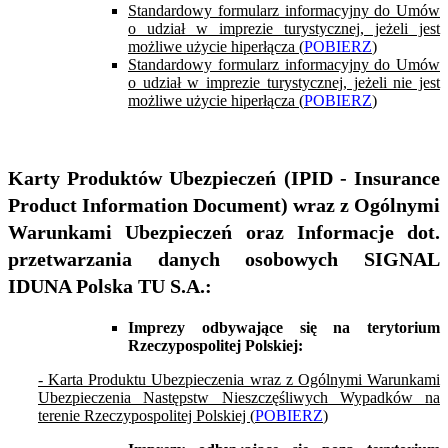
Standardowy formularz informacyjny do Umów
o udział w imprezie turystycznej, jeżeli jest
możliwe użycie hiperłącza (
POBIERZ
)
Standardowy formularz informacyjny do Umów
o udział w imprezie turystycznej, jeżeli nie jest
możliwe użycie hiperłącza (
POBIERZ
)
Karty Produktów Ubezpieczeń (IPID - Insurance
Product Information Document) wraz z Ogólnymi
Warunkami Ubezpieczeń oraz Informacje dot.
przetwarzania danych osobowych
SIGNAL
IDUNA Polska TU S.A.
:
Imprezy odbywające się na terytorium
Rzeczypospolitej Polskiej:
- Karta Produktu Ubezpieczenia wraz z Ogólnymi Warunkami
Ubezpieczenia Następstw Nieszczęśliwych Wypadków na
terenie Rzeczypospolitej Polskiej (
POBIERZ
)