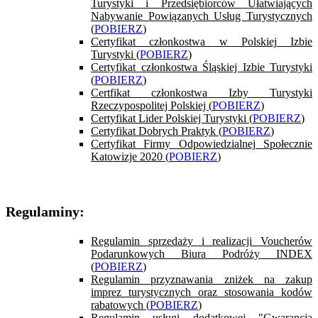
Turystyki i Przedsiębiorców Ułatwiających
Nabywanie Powiązanych Usług Turystycznych
(
POBIERZ
)
Certyfikat członkostwa w Polskiej Izbie
Turystyki (
POBIERZ
)
Certyfikat członkostwa Śląskiej Izbie Turystyki
(
POBIERZ
)
Certfikat członkostwa Izby Turystyki
Rzeczypospolitej Polskiej (
POBIERZ
)
Certyfikat Lider Polskiej Turystyki (
POBIERZ
)
Certyfikat Dobrych Praktyk (
POBIERZ
)
Certyfikat Firmy Odpowiedzialnej Społecznie
Katowizje 2020 (
POBIERZ
)
Regulaminy:
Regulamin sprzedaży i realizacji Voucherów
Podarunkowych Biura Podróży INDEX
(
POBIERZ
)
Regulamin przyznawania zniżek na zakup
imprez turystycznych oraz stosowania kodów
rabatowych (
POBIERZ
)
Regulamin usługi dodatkowej "Gwarancja