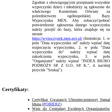
Zgodnie z obowiązującymi przepisami wszystkie
wypoczynki dzieci i młodzieży są zgłoszone do
właściwego Kuratorium Oświaty za
pośrednictwem ogólnopolskiej Bazy
Wypoczynku MEN. Aby zobaczyć/pobrać
potwierdzenie zgłoszenia danego wypoczynku
należy przejść do bazy, która znajduje się na
stronie
https://wypoczynek.men.gov.pl/
(Instrukcja: 1. w
polu "Data wypoczynku od" należy wpisać datę
rozpoczęcia wypoczynku, 2. w polu "Data
wypoczynku do" należy wpisać datę
zakończenia wypoczynku, 3. w polu
"Organizator" należy wpisać "INDEX BIURO
PODRÓŻY SP. Z O.O. SP. K.", 4. naciśnij
przycisk "Szukaj").
Certyfikaty:
Certyfikat Gwarancji Ubezpieczeniowej Signal
Iduna (
POBIERZ
)
Wpis do Centralnej Ewidencji Organizatorów