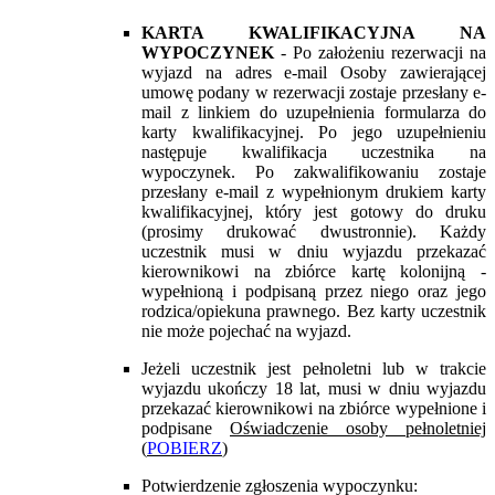
KARTA KWALIFIKACYJNA NA
WYPOCZYNEK
- Po założeniu rezerwacji na
wyjazd na adres e-mail Osoby zawierającej
umowę podany w rezerwacji zostaje przesłany e-
mail z linkiem do uzupełnienia formularza do
karty kwalifikacyjnej. Po jego uzupełnieniu
następuje kwalifikacja uczestnika na
wypoczynek. Po zakwalifikowaniu zostaje
przesłany e-mail z wypełnionym drukiem karty
kwalifikacyjnej, który jest gotowy do druku
(prosimy drukować dwustronnie). Każdy
uczestnik musi w dniu wyjazdu przekazać
kierownikowi na zbiórce kartę kolonijną -
wypełnioną i podpisaną przez niego oraz jego
rodzica/opiekuna prawnego. Bez karty uczestnik
nie może pojechać na wyjazd.
Jeżeli uczestnik jest pełnoletni lub w trakcie
wyjazdu ukończy 18 lat, musi w dniu wyjazdu
przekazać kierownikowi na zbiórce wypełnione i
podpisane
Oświadczenie osoby pełnoletniej
(
POBIERZ
)
Potwierdzenie zgłoszenia wypoczynku: