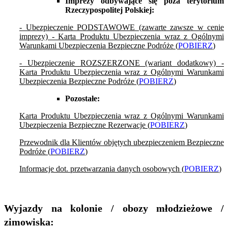
Imprezy odbywające się poza terytorium
Rzeczypospolitej Polskiej:
- Ubezpieczenie PODSTAWOWE (zawarte zawsze w cenie
imprezy) - Karta Produktu Ubezpieczenia wraz z Ogólnymi
Warunkami Ubezpieczenia Bezpieczne Podróże (
POBIERZ
)
- Ubezpieczenie ROZSZERZONE (wariant dodatkowy) -
Karta Produktu Ubezpieczenia wraz z Ogólnymi Warunkami
Ubezpieczenia Bezpieczne Podróże (
POBIERZ
)
Pozostałe:
Karta Produktu Ubezpieczenia wraz z Ogólnymi Warunkami
Ubezpieczenia Bezpieczne Rezerwacje (
POBIERZ
)
Przewodnik dla Klientów objętych ubezpieczeniem Bezpieczne
Podróże (
POBIERZ
)
Informacje dot. przetwarzania danych osobowych (
POBIERZ
)
Wyjazdy na kolonie / obozy młodzieżowe /
zimowiska: