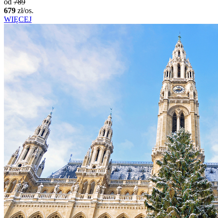
od
789
679
zł/os.
WIĘCEJ