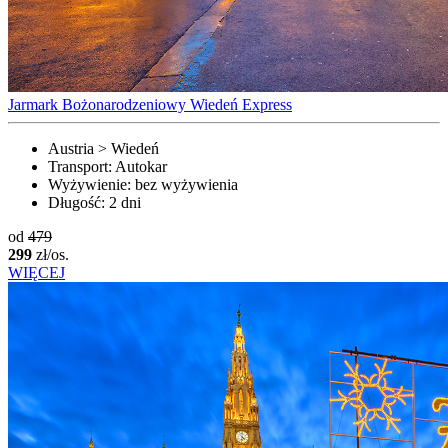
Jarmark Bożonarodzeniowy Wiedeń Express
Austria > Wiedeń
Transport:
Autokar
Wyżywienie:
bez wyżywienia
Długość:
2 dni
od
479
299
zł/os.
WIĘCEJ