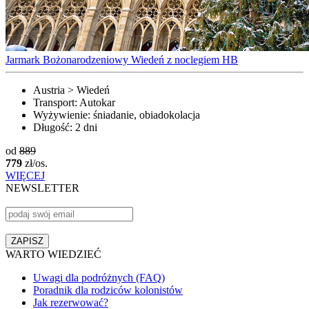
Jarmark Bożonarodzeniowy Wiedeń z noclegiem HB
Austria > Wiedeń
Transport:
Autokar
Wyżywienie:
śniadanie, obiadokolacja
Długość:
2 dni
od
889
779
zł/os.
WIĘCEJ
NEWSLETTER
WARTO WIEDZIEĆ
Uwagi dla podróżnych (FAQ)
Poradnik dla rodziców kolonistów
Jak rezerwować?