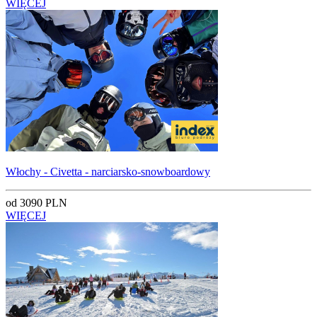
WIĘCEJ
Włochy - Civetta - narciarsko-snowboardowy
od 3090 PLN
WIĘCEJ