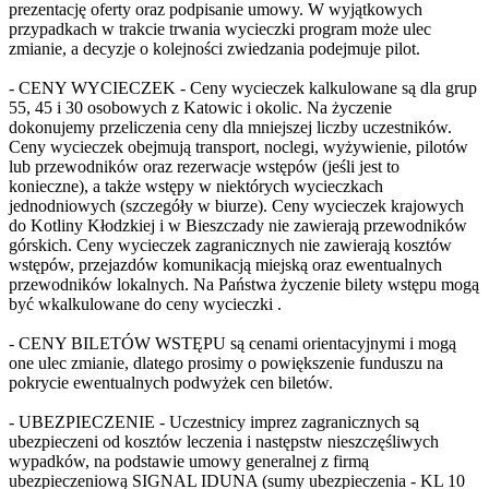
prezentację oferty oraz podpisanie umowy. W wyjątkowych
przypadkach w trakcie trwania wycieczki program może ulec
zmianie, a decyzje o kolejności zwiedzania podejmuje pilot.
- CENY WYCIECZEK - Ceny wycieczek kalkulowane są dla grup
55, 45 i 30 osobowych z Katowic i okolic. Na życzenie
dokonujemy przeliczenia ceny dla mniejszej liczby uczestników.
Ceny wycieczek obejmują transport, noclegi, wyżywienie, pilotów
lub przewodników oraz rezerwacje wstępów (jeśli jest to
konieczne), a także wstępy w niektórych wycieczkach
jednodniowych (szczegóły w biurze). Ceny wycieczek krajowych
do Kotliny Kłodzkiej i w Bieszczady nie zawierają przewodników
górskich. Ceny wycieczek zagranicznych nie zawierają kosztów
wstępów, przejazdów komunikacją miejską oraz ewentualnych
przewodników lokalnych. Na Państwa życzenie bilety wstępu mogą
być wkalkulowane do ceny wycieczki .
- CENY BILETÓW WSTĘPU są cenami orientacyjnymi i mogą
one ulec zmianie, dlatego prosimy o powiększenie funduszu na
pokrycie ewentualnych podwyżek cen biletów.
- UBEZPIECZENIE - Uczestnicy imprez zagranicznych są
ubezpieczeni od kosztów leczenia i następstw nieszczęśliwych
wypadków, na podstawie umowy generalnej z firmą
ubezpieczeniową SIGNAL IDUNA (sumy ubezpieczenia - KL 10