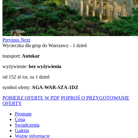
Previous
Next
Wycieczka dla grup do Warszawy - 1 dzień
transport:
Autokar
wyżywienie:
bez wyżywienia
od 152 zł /os.
za 1 dzień
symbol oferty:
AGA-WAR-SZA-1DZ
POBIERZ OFERTĘ W PDF
POPROŚ O PRZYGOTOWANIE
OFERTY
Program
Cena
Świadczenia
Galeria
Ważne informacje