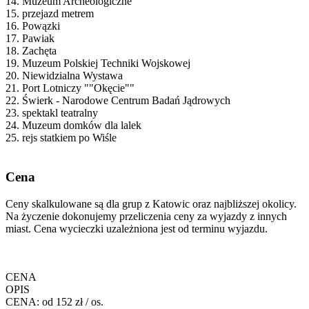
14. Muzeum Archeologiczne
15. przejazd metrem
16. Powązki
17. Pawiak
18. Zachęta
19. Muzeum Polskiej Techniki Wojskowej
20. Niewidzialna Wystawa
21. Port Lotniczy ""Okęcie""
22. Świerk - Narodowe Centrum Badań Jądrowych
23. spektakl teatralny
24. Muzeum domków dla lalek
25. rejs statkiem po Wiśle
Cena
Ceny skalkulowane są dla grup z Katowic oraz najbliższej okolicy.
Na życzenie dokonujemy przeliczenia ceny za wyjazdy z innych
miast. Cena wycieczki uzależniona jest od terminu wyjazdu.
CENA
OPIS
CENA:
od 152 zł / os.