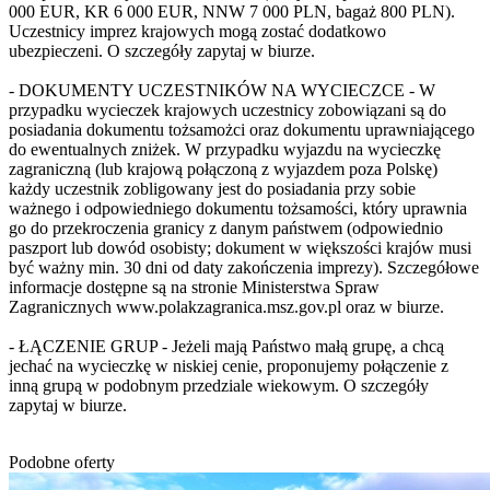
000 EUR, KR 6 000 EUR, NNW 7 000 PLN, bagaż 800 PLN).
Uczestnicy imprez krajowych mogą zostać dodatkowo
ubezpieczeni. O szczegóły zapytaj w biurze.
- DOKUMENTY UCZESTNIKÓW NA WYCIECZCE - W
przypadku wycieczek krajowych uczestnicy zobowiązani są do
posiadania dokumentu tożsamożci oraz dokumentu uprawniającego
do ewentualnych zniżek. W przypadku wyjazdu na wycieczkę
zagraniczną (lub krajową połączoną z wyjazdem poza Polskę)
każdy uczestnik zobligowany jest do posiadania przy sobie
ważnego i odpowiedniego dokumentu tożsamości, który uprawnia
go do przekroczenia granicy z danym państwem (odpowiednio
paszport lub dowód osobisty; dokument w większości krajów musi
być ważny min. 30 dni od daty zakończenia imprezy). Szczegółowe
informacje dostępne są na stronie Ministerstwa Spraw
Zagranicznych www.polakzagranica.msz.gov.pl oraz w biurze.
- ŁĄCZENIE GRUP - Jeżeli mają Państwo małą grupę, a chcą
jechać na wycieczkę w niskiej cenie, proponujemy połączenie z
inną grupą w podobnym przedziale wiekowym. O szczegóły
zapytaj w biurze.
Podobne oferty