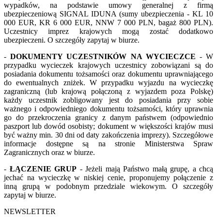
wypadków, na podstawie umowy generalnej z firmą
ubezpieczeniową SIGNAL IDUNA (sumy ubezpieczenia - KL 10
000 EUR, KR 6 000 EUR, NNW 7 000 PLN, bagaż 800 PLN).
Uczestnicy imprez krajowych mogą zostać dodatkowo
ubezpieczeni. O szczegóły zapytaj w biurze.
-
DOKUMENTY UCZESTNIKÓW NA WYCIECZCE
- W
przypadku wycieczek krajowych uczestnicy zobowiązani są do
posiadania dokumentu tożsamości oraz dokumentu uprawniającego
do ewentualnych zniżek. W przypadku wyjazdu na wycieczkę
zagraniczną (lub krajową połączoną z wyjazdem poza Polskę)
każdy uczestnik zobligowany jest do posiadania przy sobie
ważnego i odpowiedniego dokumentu tożsamości, który uprawnia
go do przekroczenia granicy z danym państwem (odpowiednio
paszport lub dowód osobisty; dokument w większości krajów musi
być ważny min. 30 dni od daty zakończenia imprezy). Szczegółowe
informacje dostępne są na stronie Ministerstwa Spraw
Zagranicznych oraz w biurze.
-
ŁĄCZENIE GRUP
- Jeżeli mają Państwo małą grupę, a chcą
jechać na wycieczkę w niskiej cenie, proponujemy połączenie z
inną grupą w podobnym przedziale wiekowym. O szczegóły
zapytaj w biurze.
NEWSLETTER