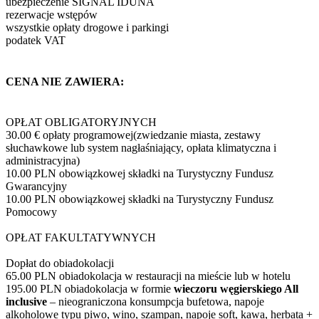
ubezpieczenie SIGNAL IDUNA
rezerwacje wstępów
wszystkie opłaty drogowe i parkingi
podatek VAT
CENA NIE ZAWIERA:
OPŁAT OBLIGATORYJNYCH
30.00 € opłaty programowej(zwiedzanie miasta, zestawy
słuchawkowe lub system nagłaśniający, opłata klimatyczna i
administracyjna)
10.00 PLN obowiązkowej składki na Turystyczny Fundusz
Gwarancyjny
10.00 PLN obowiązkowej składki na Turystyczny Fundusz
Pomocowy
OPŁAT FAKULTATYWNYCH
Dopłat do obiadokolacji
65.00 PLN obiadokolacja w restauracji na mieście lub w hotelu
195.00 PLN obiadokolacja w formie
wieczoru węgierskiego All
inclusive
– nieograniczona konsumpcja bufetowa, napoje
alkoholowe typu piwo, wino, szampan, napoje soft, kawa, herbata +