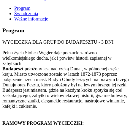
Program
Świadczenia
Ważne informacje
Program
WYCIECZKA DLA GRUP DO BUDAPESZTU - 3 DNI
Pełna życia Stolica Węgier daje poczucie zarówno
wielkomiejskiego ducha, jak i powiew historii zapisanej w
zabytkach.
Budapeszt
położony jest nad rzeką Dunaj, w północnej części
kraju. Miasto utworzone zostało w latach 1872-1873 poprzez
połączenie trzech miast: Budy i Obudy leżących na prawym brzegu
Dunaju oraz Pesztu, który położony był na lewym brzegu tej rzeki.
Budapeszt jest miastem, gdzie na każdym kroku spotyka się coś
zaskakującego, zabytki o wielowiekowej historii, gwarne bulwary,
romantyczne zaułki, eleganckie restauracje, nastrojowe winiarnie,
kafejki i cukiernie.
RAMOWY PROGRAM WYCIECZKI: