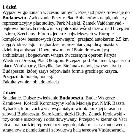
1 dzień
Wyjazd w godzinach wczesno rannych. Przejazd przez Słowację do
Budapesztu
. Zwiedzanie Pesztu: Plac Bohaterów - najpiękniejszy,
reprezentacyjny plac stolicy, Park Miejski, Zamek Vajdahunyad -
bajkowa budowla malowniczo położona wśród drzew nad brzegiem
jeziora, Szechenyi Fürdo - jeden z największych w Europie
kompleksów basenowych (z zewnątrz), przejazd autokarem 2,5 km
aleją Andrassiego – najbardziej reprezentacyjną ulicą miasta z
dzielnicą ambasad, Operą otwarta w 1884r. dorównującą
architekturą i bogactwem wnętrz ówczesnym operom Paryża,
Wiednia i Drezna, Plac Oktogon. Przejazd pod Parlament, spacer do
placu Vörösmarty, Bazylika św. Stefana - największa świątynia
Budapesztu, której zarys odpowiada formie greckiego krzyża.
Przejazd do hotelu, nocleg.
Fakultatywnie : obiadokolacja
2 dzień
Śniadanie. Dalsze zwiedzanie
Budapesztu
. Buda: Wzgórze
Zamkowe, Kościół Koronacyjny króla Macieja pw. NMP, Baszta
Rybacka, która zachwyca wspaniałym widokiem z jej tarasu na
zabytki Budapesztu. Stare kamieniczki Budy, Zamek Królewski -
trzykrotnie niszczony i odbudowywany. Przejazd w kierunku Vaci
utca – najbardziej reprezentacyjnego deptaku miasta z mnóstwem
straganów z pamiątkami i zabytkową halą targową Vásárcsarnok.