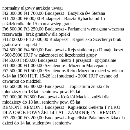
normalny ulgowy atrakcja uwagi
Ft2 300,00 Ft1 700,00 Budapeszt - Bazylika św Stefana
Ft1 200,00 Ft600,00 Budapeszt - Baszta Rybacka od 15
pażdziernika do 15 marca wstęp gratis
Ft6 500,00 Ft3 250,00 Budapeszt - Parlament wymagana wczesna
rezerwacja ! brak gratisów dla opieki
Ft12 000,00 Ft12 000,00 Budapeszt - Kąpielisko Szechenyi brak
gratisów dla opieki !
Ft4 500,00 Ft4 500,00 Budapeszt - Rejs statkiem po Dunaju koszt
4500-5000 HUF w zależności od liczebności grupy
Ft450,00 Ft450,00 Budapeszt - metro 1 przejazd - opcjonalnie
Ft1 000,00 Ft1 000,00 Szentendre - Muzeum Marcepanu
Ft2 500,00 Ft1 500,00 Szentendre-Retro Muzeum dzieci w wieku
6-14 lat 1500 HUF, 15-26 lat i studenci - 2000 HUF czynne od
czwartku do niedzieli
Ft3 600,00 Ft2 800,00 Budapeszt - Tropicarium zniżki dla
młodzieży do 18 lat i seniorów pow. 65 lat
Ft2 900,00 Ft2500 Budapeszt - Kościół Macieja zniżki dla
młodzieży do 18 lat i seniorów pow. 65 lat
REMONT REMONT Budapeszt - Kąpielisko Gellerta TYLKO
DLA OSÓB POWYŻEJ 14 LAT - ZAMKNIĘTY - REMONT
Ft3 200,00 Ft3 200,00 Budapeszt - Kąpielisko Palatinus zniżka dla
dzieci do 14 lat, studentów i seniorów