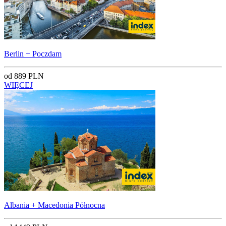
Berlin + Poczdam
od 889 PLN
WIĘCEJ
Albania + Macedonia Północna