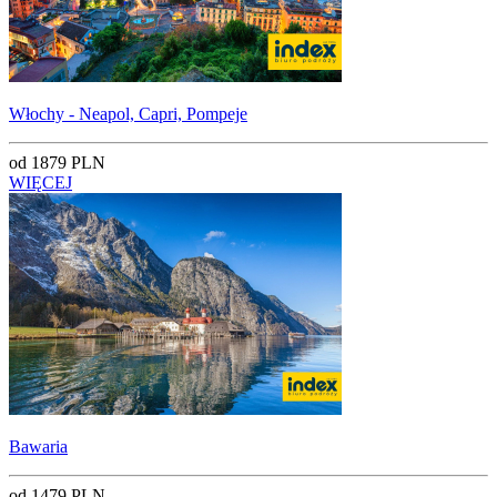
Włochy - Neapol, Capri, Pompeje
od 1879 PLN
WIĘCEJ
Bawaria
od 1479 PLN