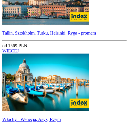
Tallin, Sztokholm, Turku, Helsinki, Ryga - promem
od 1569 PLN
WIĘCEJ
Włochy - Wenecja, Asyż, Rzym