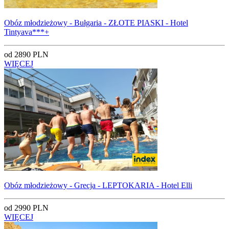
Obóz młodzieżowy - Bułgaria - ZŁOTE PIASKI - Hotel
Tintyava***+
od 2890 PLN
WIĘCEJ
Obóz młodzieżowy - Grecja - LEPTOKARIA - Hotel Elli
od 2990 PLN
WIĘCEJ