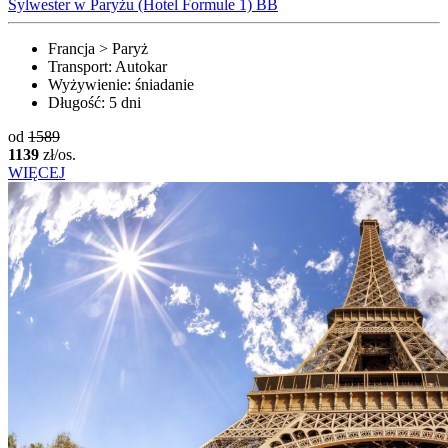
Sylwester w Paryżu (Hotel Formule 1) BB
Francja > Paryż
Transport:
Autokar
Wyżywienie:
śniadanie
Długość:
5 dni
od
1589
1139
zł/os.
WIĘCEJ