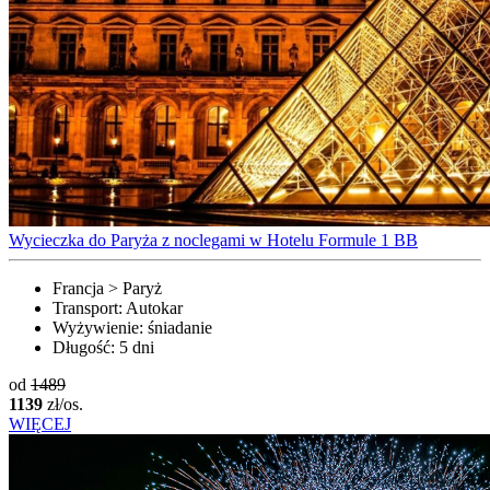
Wycieczka do Paryża z noclegami w Hotelu Formule 1 BB
Francja > Paryż
Transport:
Autokar
Wyżywienie:
śniadanie
Długość:
5 dni
od
1489
1139
zł/os.
WIĘCEJ