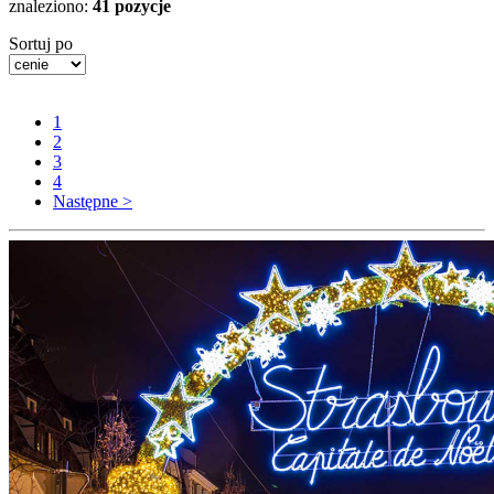
znaleziono:
41 pozycje
Sortuj po
1
2
3
4
Następne >