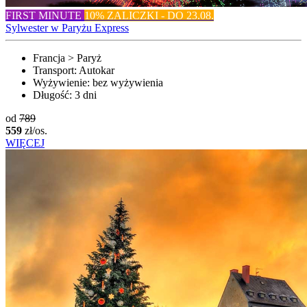
FIRST MINUTE
10% ZALICZKI - DO 23.08.
Sylwester w Paryżu Express
Francja > Paryż
Transport:
Autokar
Wyżywienie:
bez wyżywienia
Długość:
3 dni
od
789
559
zł/os.
WIĘCEJ