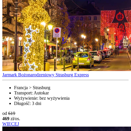
Jarmark Bożonarodzeniowy Strasburg Express
Francja > Strasburg
Transport:
Autokar
Wyżywienie:
bez wyżywienia
Długość:
3 dni
od
619
469
zł/os.
WIĘCEJ