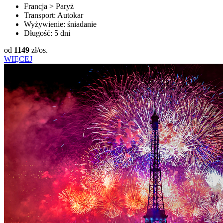
Francja > Paryż
Transport:
Autokar
Wyżywienie:
śniadanie
Długość:
5 dni
od
1149
zł/os.
WIĘCEJ