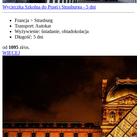
Wycieczka Szkolna do Pragi i Strasburga - 5 dni
Francja > Strasburg
Transport:
Autokar
Wyżywienie:
śniadanie, obiadokolacja
Długość:
5 dni
od
1095
zł/os.
WIĘCEJ