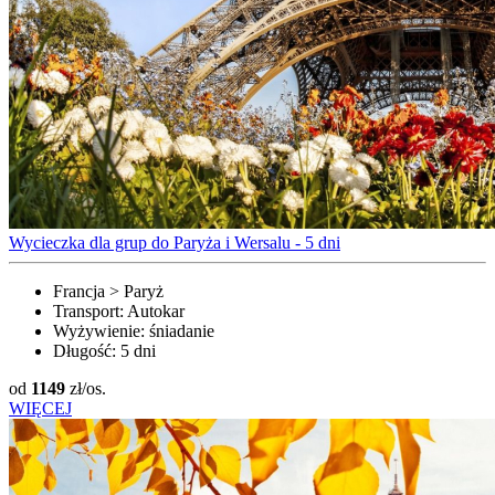
Wycieczka dla grup do Paryża i Wersalu - 5 dni
Francja > Paryż
Transport:
Autokar
Wyżywienie:
śniadanie
Długość:
5 dni
od
1149
zł/os.
WIĘCEJ