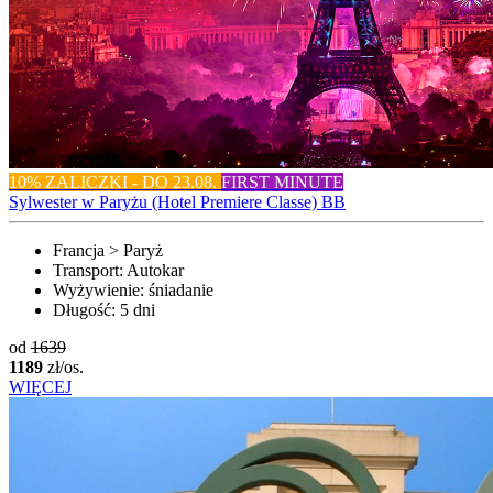
10% ZALICZKI - DO 23.08.
FIRST MINUTE
Sylwester w Paryżu (Hotel Premiere Classe) BB
Francja > Paryż
Transport:
Autokar
Wyżywienie:
śniadanie
Długość:
5 dni
od
1639
1189
zł/os.
WIĘCEJ