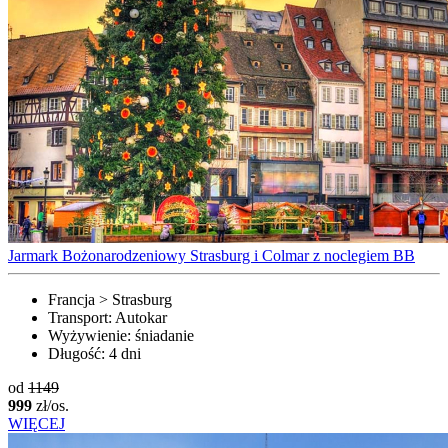
Jarmark Bożonarodzeniowy Strasburg i Colmar z noclegiem BB
Francja > Strasburg
Transport:
Autokar
Wyżywienie:
śniadanie
Długość:
4 dni
od
1149
999
zł/os.
WIĘCEJ