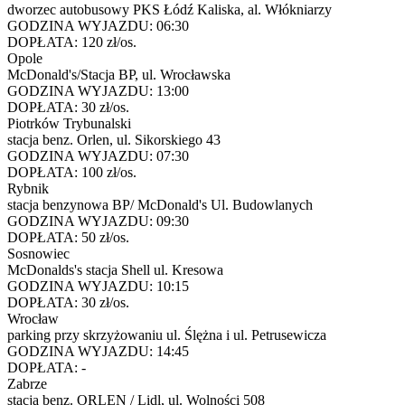
dworzec autobusowy PKS Łódź Kaliska, al. Włókniarzy
GODZINA WYJAZDU:
06:30
DOPŁATA:
120 zł/os.
Opole
McDonald's/Stacja BP, ul. Wrocławska
GODZINA WYJAZDU:
13:00
DOPŁATA:
30 zł/os.
Piotrków Trybunalski
stacja benz. Orlen, ul. Sikorskiego 43
GODZINA WYJAZDU:
07:30
DOPŁATA:
100 zł/os.
Rybnik
stacja benzynowa BP/ McDonald's Ul. Budowlanych
GODZINA WYJAZDU:
09:30
DOPŁATA:
50 zł/os.
Sosnowiec
McDonalds's stacja Shell ul. Kresowa
GODZINA WYJAZDU:
10:15
DOPŁATA:
30 zł/os.
Wrocław
parking przy skrzyżowaniu ul. Ślężna i ul. Petrusewicza
GODZINA WYJAZDU:
14:45
DOPŁATA:
-
Zabrze
stacja benz. ORLEN / Lidl, ul. Wolności 508