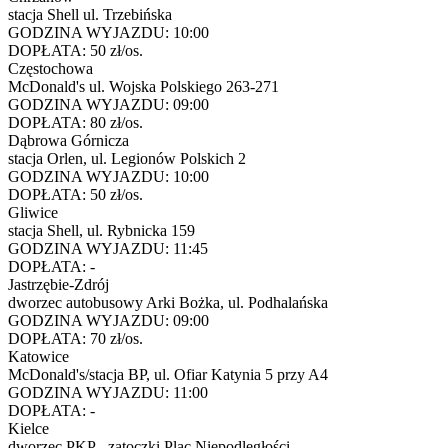
stacja Shell ul. Trzebińska
GODZINA WYJAZDU:
10:00
DOPŁATA:
50 zł/os.
Częstochowa
McDonald's ul. Wojska Polskiego 263-271
GODZINA WYJAZDU:
09:00
DOPŁATA:
80 zł/os.
Dąbrowa Górnicza
stacja Orlen, ul. Legionów Polskich 2
GODZINA WYJAZDU:
10:00
DOPŁATA:
50 zł/os.
Gliwice
stacja Shell, ul. Rybnicka 159
GODZINA WYJAZDU:
11:45
DOPŁATA:
-
Jastrzębie-Zdrój
dworzec autobusowy Arki Bożka, ul. Podhalańska
GODZINA WYJAZDU:
09:00
DOPŁATA:
70 zł/os.
Katowice
McDonald's/stacja BP, ul. Ofiar Katynia 5 przy A4
GODZINA WYJAZDU:
11:00
DOPŁATA:
-
Kielce
dworzec PKP - zatoczki Plac Niepodległości