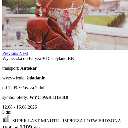
Previous
Next
Wycieczka do Paryża + Disneyland BB
transport:
Autokar
wyżywienie:
śniadanie
od 1209 zł /os.
za 5 dni
symbol oferty:
WYC-PAR-DIS-BB
12.08 - 16.08.2026
5 dni
SUPER LAST MINUTE
IMPREZA POTWIERDZONA
1209
1609
od
zł/os.