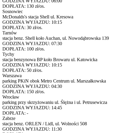
GODZINA WYJAZDU:
06:00
DOPŁATA:
130 zł/os.
Sosnowiec
McDonalds's stacja Shell ul. Kresowa
GODZINA WYJAZDU:
10:15
DOPŁATA:
30 zł/os.
Tarnów
stacja benz. Shell koło Auchan, ul. Nowodąbrowska 139
GODZINA WYJAZDU:
07:30
DOPŁATA:
100 zł/os.
Tychy
stacja benzynowa BP koło Browaru ul. Katowicka
GODZINA WYJAZDU:
10:15
DOPŁATA:
50 zł/os.
Warszawa
parking PKiN obok Metro Centrum ul. Marszałkowska
GODZINA WYJAZDU:
04:30
DOPŁATA:
150 zł/os.
Wrocław
parking przy skrzyżowaniu ul. Ślężna i ul. Petrusewicza
GODZINA WYJAZDU:
14:45
DOPŁATA:
-
Zabrze
stacja benz. ORLEN / Lidl, ul. Wolności 508
GODZINA WYJAZDU:
11:30