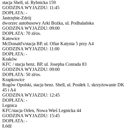
stacja Shell, ul. Rybnicka 159
GODZINA WYJAZDU:
11:45
DOPŁATA:
-
Jastrzębie-Zdrój
dworzec autobusowy Arki Bożka, ul. Podhalańska
GODZINA WYJAZDU:
09:00
DOPŁATA:
70 zł/os.
Katowice
McDonald's/stacja BP, ul. Ofiar Katynia 5 przy A4
GODZINA WYJAZDU:
11:00
DOPŁATA:
-
Kraków
KFC / stacja benz. BP, ul. Josepha Conrada 83
GODZINA WYJAZDU:
09:00
DOPŁATA:
50 zł/os.
Krapkowice
Rogów Opolski, stacja benz. Shell, ul. Posiłek 1, skrzyżowanie DK
45 i A4
GODZINA WYJAZDU:
12:45
DOPŁATA:
-
Legnica
KFC/stacja Orlen, Nowa Wieś Legnicka 44
GODZINA WYJAZDU:
15:45
DOPŁATA:
-
Łódź