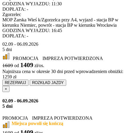
GODZINA WYJAZDU:
11:30
DOPŁATA:
-
Zgorzelec
MOP Żarska Wieś k/Zgorzelca przy A4, wyjazd - stacja BP w
kierunku Niemiec, powrót - stacja BP w kierunku Wrocławia
GODZINA WYJAZDU:
16:45
DOPŁATA:
-
02.09 - 06.09.2026
5 dni
PROMOCJA
IMPREZA POTWIERDZONA
1409
1609
od
zł/os.
Najniższa cena w okresie 30 dni przed wprowadzeniem obniżki:
1259 zł
REZERWUJ
ROZKŁAD JAZDY
×
02.09 - 06.09.2026
5 dni
PROMOCJA
IMPREZA POTWIERDZONA
Miejsca powoli się kończą
1409
1609
od
zł/os.