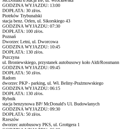
McDonald's/Stacja BP, ul. Wrocławska
GODZINA WYJAZDU:
13:00
DOPŁATA:
30 zł/os.
Piotrków Trybunalski
stacja benz. Orlen, ul. Sikorskiego 43
GODZINA WYJAZDU:
07:30
DOPŁATA:
100 zł/os.
Poznań
Dworzec Letni, ul. Dworcowa
GODZINA WYJAZDU:
10:45
DOPŁATA:
130 zł/os.
Pszczyna
ul. Broniewskiego, przystanek autobusowy koło Aldi/Rossmann
GODZINA WYJAZDU:
09:45
DOPŁATA:
50 zł/os.
Radom
dworzec PKP - parking, ul. Wł. Beliny-Prażmowskiego
GODZINA WYJAZDU:
06:15
DOPŁATA:
130 zł/os.
Rybnik
stacja benzynowa BP/ McDonald's Ul. Budowlanych
GODZINA WYJAZDU:
09:30
DOPŁATA:
50 zł/os.
Rzeszów
dworzec autobusowy PKS, ul. Grottgera 1