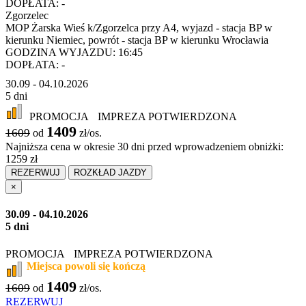
DOPŁATA:
-
Zgorzelec
MOP Żarska Wieś k/Zgorzelca przy A4, wyjazd - stacja BP w
kierunku Niemiec, powrót - stacja BP w kierunku Wrocławia
GODZINA WYJAZDU:
16:45
DOPŁATA:
-
30.09 - 04.10.2026
5 dni
PROMOCJA
IMPREZA POTWIERDZONA
1409
1609
od
zł/os.
Najniższa cena w okresie 30 dni przed wprowadzeniem obniżki:
1259 zł
REZERWUJ
ROZKŁAD JAZDY
×
30.09 - 04.10.2026
5 dni
PROMOCJA
IMPREZA POTWIERDZONA
Miejsca powoli się kończą
1409
1609
od
zł/os.
REZERWUJ