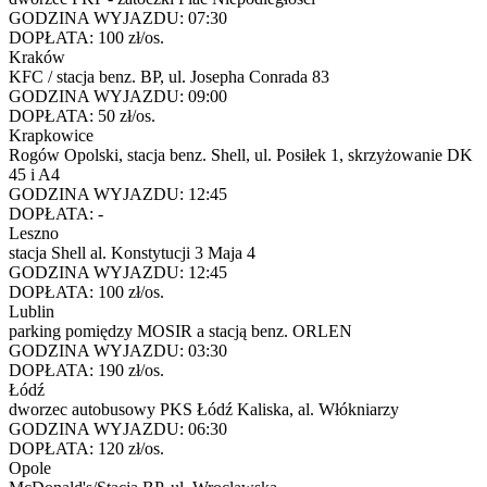
GODZINA WYJAZDU:
07:30
DOPŁATA:
100 zł/os.
Kraków
KFC / stacja benz. BP, ul. Josepha Conrada 83
GODZINA WYJAZDU:
09:00
DOPŁATA:
50 zł/os.
Krapkowice
Rogów Opolski, stacja benz. Shell, ul. Posiłek 1, skrzyżowanie DK
45 i A4
GODZINA WYJAZDU:
12:45
DOPŁATA:
-
Leszno
stacja Shell al. Konstytucji 3 Maja 4
GODZINA WYJAZDU:
12:45
DOPŁATA:
100 zł/os.
Lublin
parking pomiędzy MOSIR a stacją benz. ORLEN
GODZINA WYJAZDU:
03:30
DOPŁATA:
190 zł/os.
Łódź
dworzec autobusowy PKS Łódź Kaliska, al. Włókniarzy
GODZINA WYJAZDU:
06:30
DOPŁATA:
120 zł/os.
Opole