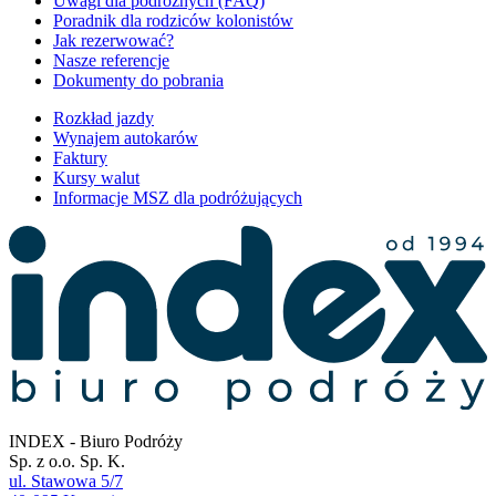
Uwagi dla podróżnych (FAQ)
Poradnik dla rodziców kolonistów
Jak rezerwować?
Nasze referencje
Dokumenty do pobrania
Rozkład jazdy
Wynajem autokarów
Faktury
Kursy walut
Informacje MSZ dla podróżujących
INDEX - Biuro Podróży
Sp. z o.o. Sp. K.
ul. Stawowa 5/7