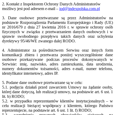
2. Kontakt z Inspektorem Ochrony Danych Administratorów
możliwy jest pod adresem e-mail –
iod@indexpolska.com.pl
3. Dane osobowe przetwarzane są przez Administratorów na
podstawie Rozporządzenia Parlamentu Europejskiego i Rady (UE)
nr 2016/679 z dnia 27 kwietnia 2016 r. w sprawie ochrony osób
fizycznych w związku z przetwarzaniem danych osobowych i w
sprawie swobodnego przepływu takich danych oraz uchylenia
dyrektywy 95/46/WE zwanego dalej RODO.
4. Administrator za pośrednictwem Serwisu oraz innych form
komunikacji zbiera i przetwarza poniżej wyszczególnione dane
osobowe przekazywane podczas procesów dokonywanych w
Serwisie: imię, nazwisko, adres zamieszkania, data urodzenia,
numery dokumentów tożsamości, adres e-mail, numer telefonu,
identyfikator internetowy, adres IP.
5. Podane dane osobowe przetwarzane są w celu:
5.1. podjęcia działań przed zawarciem Umowy na żądanie osoby,
której dane dotyczą, lub realizacji umowy, na podstawie art. 6 ust. 1
lit. b) RODO;
5.2. w przypadku reprezentantów klientów instytucjonalnych – w
celu realizacji bieżącej współpracy z klientem, którego Państwo
reprezentujecie, na podstawie art. 6 ust. 1 lit. f) RODO;
5.3. wypełnienia prawnych obowiązków ciążących na