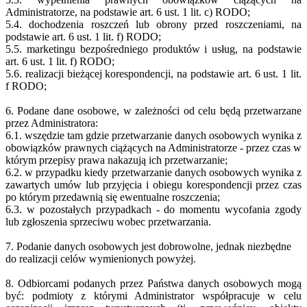
Administratorze, na podstawie art. 6 ust. 1 lit. c) RODO;
5.4. dochodzenia roszczeń lub obrony przed roszczeniami, na
podstawie art. 6 ust. 1 lit. f) RODO;
5.5. marketingu bezpośredniego produktów i usług, na podstawie
art. 6 ust. 1 lit. f) RODO;
5.6. realizacji bieżącej korespondencji, na podstawie art. 6 ust. 1 lit.
f RODO;
6. Podane dane osobowe, w zależności od celu będą przetwarzane
przez Administratora:
6.1. wszędzie tam gdzie przetwarzanie danych osobowych wynika z
obowiązków prawnych ciążących na Administratorze - przez czas w
którym przepisy prawa nakazują ich przetwarzanie;
6.2. w przypadku kiedy przetwarzanie danych osobowych wynika z
zawartych umów lub przyjęcia i obiegu korespondencji przez czas
po którym przedawnią się ewentualne roszczenia;
6.3. w pozostałych przypadkach - do momentu wycofania zgody
lub zgłoszenia sprzeciwu wobec przetwarzania.
7. Podanie danych osobowych jest dobrowolne, jednak niezbędne
do realizacji celów wymienionych powyżej.
8. Odbiorcami podanych przez Państwa danych osobowych mogą
być: podmioty z którymi Administrator współpracuje w celu