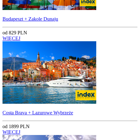
Budapeszt + Zakole Dunaju
od 829 PLN
WIĘCEJ
Costa Brava + Lazurowe Wybrzeże
od 1899 PLN
WIĘCEJ