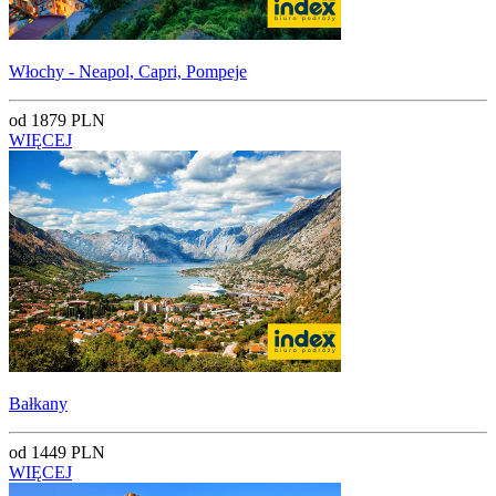
Włochy - Neapol, Capri, Pompeje
od 1879 PLN
WIĘCEJ
Bałkany
od 1449 PLN
WIĘCEJ