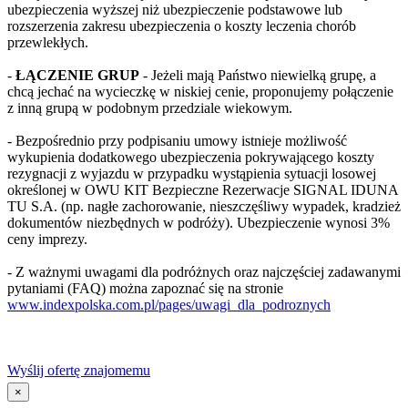
ubezpieczenia wyższej niż ubezpieczenie podstawowe lub
rozszerzenia zakresu ubezpieczenia o koszty leczenia chorób
przewlekłych.
-
ŁĄCZENIE GRUP
- Jeżeli mają Państwo niewielką grupę, a
chcą jechać na wycieczkę w niskiej cenie, proponujemy połączenie
z inną grupą w podobnym przedziale wiekowym.
- Bezpośrednio przy podpisaniu umowy istnieje możliwość
wykupienia dodatkowego ubezpieczenia pokrywającego koszty
rezygnacji z wyjazdu w przypadku wystąpienia sytuacji losowej
określonej w OWU KIT Bezpieczne Rezerwacje SIGNAL IDUNA
TU S.A. (np. nagłe zachorowanie, nieszczęśliwy wypadek, kradzież
dokumentów niezbędnych w podróży). Ubezpieczenie wynosi 3%
ceny imprezy.
- Z ważnymi uwagami dla podróżnych oraz najczęściej zadawanymi
pytaniami (FAQ) można zapoznać się na stronie
www.indexpolska.com.pl/pages/uwagi_dla_podroznych
Wyślij ofertę znajomemu
×