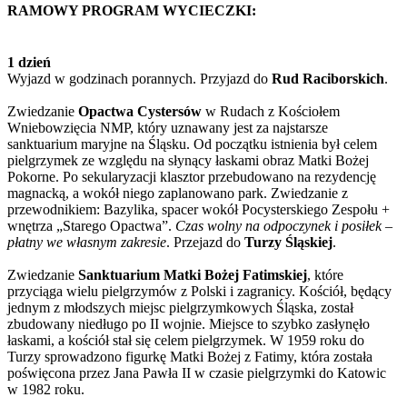
RAMOWY PROGRAM WYCIECZKI:
1 dzień
Wyjazd w godzinach porannych. Przyjazd do
Rud Raciborskich
.
Zwiedzanie
Opactwa Cystersów
w Rudach z Kościołem
Wniebowzięcia NMP, który uznawany jest za najstarsze
sanktuarium maryjne na Śląsku. Od początku istnienia był celem
pielgrzymek ze względu na słynący łaskami obraz Matki Bożej
Pokorne. Po sekularyzacji klasztor przebudowano na rezydencję
magnacką, a wokół niego zaplanowano park. Zwiedzanie z
przewodnikiem: Bazylika, spacer wokół Pocysterskiego Zespołu +
wnętrza „Starego Opactwa”.
Czas wolny na odpoczynek i posiłek –
płatny we własnym zakresie
. Przejazd do
Turzy Śląskiej
.
Zwiedzanie
Sanktuarium Matki Bożej Fatimskiej
, które
przyciąga wielu pielgrzymów z Polski i zagranicy. Kościół, będący
jednym z młodszych miejsc pielgrzymkowych Śląska, został
zbudowany niedługo po II wojnie. Miejsce to szybko zasłynęło
łaskami, a kościół stał się celem pielgrzymek. W 1959 roku do
Turzy sprowadzono figurkę Matki Bożej z Fatimy, która została
poświęcona przez Jana Pawła II w czasie pielgrzymki do Katowic
w 1982 roku.