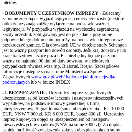
biletów.
-
DOKUMENTY UCZESTNIKÓW IMPREZY
- Zalecamy
zabranie ze sobą na wyjazd legitymacji emeryta/rencisty (niektóre
obiekty przyznają zniżkę wyłącznie na podstawie ważnej
legitymacji). W przypadku wyjazdu na wycieczkę zagraniczną
każdy uczestnik zobligowany jest do posiadania przy sobie
odpowiedniego dokumentu podróży, na podstawie którego może
przekroczyć granicę. Dla obywateli UE w obrębie strefy Schengen
jest to ważny paszport lub dowód osobisty. Jeśli kraj docelowy lub
kraje tranzytowe leżące poza UE - niezbędny będzie paszport
ważny co najmniej 90 dni od daty powrotu, w niektórych
przypadkach również wiza (np. Białoruś, Rosja). Szczegółowe
informacje dostępne są na stronie Ministerstwa Spraw
Zagranicznych
www.gov.pl/web/dyplomacja/informacje-dla-
podrozujacych
lub w biurze INDEX.
-
UBEZPIECZENIE
- Uczestnicy imprez zagranicznych
ubezpieczeni są od kosztów leczenia i następstw nieszczęśliwych
wypadków, na podstawie umowy generalnej z firmą
ubezpieczeniową Signal Iduna (suma ubezpieczenia – KL 10 000
EUR, NNW 7 000 zł, KR 6 000 EUR, bagaż 800 zł). Uczestnicy
imprez krajowych objęci są ubezpieczeniem od następstw
nieszczęśliwych wypadków(NNW na sumę 3000 zł). Za dopłatą
istnieje możliwość zwiększenia zakresu ubezpieczenia do sumy