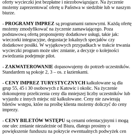
oferty wycieczki jest bezpłatne i niezobowiązujące. Na życzenie
możemy zaprezentować ofertę u Państwa w siedzibie lub w naszym
biurze.
-
PROGRAMY IMPREZ
są programami ramowymi. Każdą ofertę
możemy zmodyfikować na życzenie zamawiającego. Poza
podstawową ofertą proponujemy dodatkowe usługi, takie jak:
wieczorki integracyjne, degustacje lokalnych specjałów czy
dodatkowe posiłki. W wyjątkowych przypadkach w trakcie trwania
wycieczki program może ulec zmianie, a decyzje o kolejności
zwiedzania podejmuje pilot.
-
ZAKWATEROWANIE
dopasowujemy do potrzeb uczestników.
Standardem są pokoje 2, 3 – os. z łazienkami.
-
CENY IMPREZ TURYSTYCZNYCH
kalkulowane są dla
grup 55, 45 i 30 osobowych z Katowic i okolic. Na życzenie
dokonujemy przeliczenia ceny dla mniejszej liczby uczestników lub
wyjazdu z innych miejsc niż kalkulowane. Ceny nie zawierają
biletów wstępu, które na prośbę klienta możemy doliczyć do ceny
imprezy.
-
CENY BILETÓW WSTĘPU
są cenami orientacyjnymi i mogą
one ulec zmianie niezależnie od Biura, dlatego prosimy o
powiększenie funduszu na pokrycie ewentualnych podwyżek cen