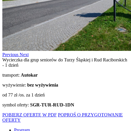
Previous
Next
Wycieczka dla grup seniorów do Turzy Śląskiej i Rud Raciborskich
- 1 dzień
transport:
Autokar
wyżywienie:
bez wyżywienia
od 77 zł /os.
za 1 dzień
symbol oferty:
SGR-TUR-RUD-1DN
POBIERZ OFERTĘ W PDF
POPROŚ O PRZYGOTOWANIE
OFERTY
Program