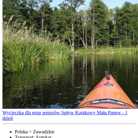
Wycieczka dla grup seniorów Spływ Kajakowy Mała Panew - 1
dzień
Polska > Zawadzkie
Transport:
Autokar