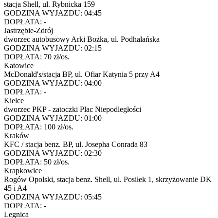
stacja Shell, ul. Rybnicka 159
GODZINA WYJAZDU:
04:45
DOPŁATA:
-
Jastrzębie-Zdrój
dworzec autobusowy Arki Bożka, ul. Podhalańska
GODZINA WYJAZDU:
02:15
DOPŁATA:
70 zł/os.
Katowice
McDonald's/stacja BP, ul. Ofiar Katynia 5 przy A4
GODZINA WYJAZDU:
04:00
DOPŁATA:
-
Kielce
dworzec PKP - zatoczki Plac Niepodległości
GODZINA WYJAZDU:
01:00
DOPŁATA:
100 zł/os.
Kraków
KFC / stacja benz. BP, ul. Josepha Conrada 83
GODZINA WYJAZDU:
02:30
DOPŁATA:
50 zł/os.
Krapkowice
Rogów Opolski, stacja benz. Shell, ul. Posiłek 1, skrzyżowanie DK
45 i A4
GODZINA WYJAZDU:
05:45
DOPŁATA:
-
Legnica