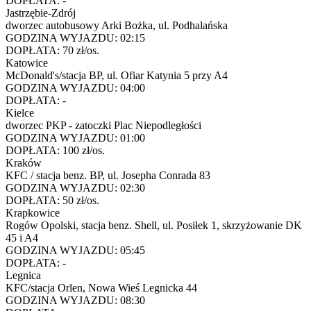
DOPŁATA:
-
Jastrzębie-Zdrój
dworzec autobusowy Arki Bożka, ul. Podhalańska
GODZINA WYJAZDU:
02:15
DOPŁATA:
70 zł/os.
Katowice
McDonald's/stacja BP, ul. Ofiar Katynia 5 przy A4
GODZINA WYJAZDU:
04:00
DOPŁATA:
-
Kielce
dworzec PKP - zatoczki Plac Niepodległości
GODZINA WYJAZDU:
01:00
DOPŁATA:
100 zł/os.
Kraków
KFC / stacja benz. BP, ul. Josepha Conrada 83
GODZINA WYJAZDU:
02:30
DOPŁATA:
50 zł/os.
Krapkowice
Rogów Opolski, stacja benz. Shell, ul. Posiłek 1, skrzyżowanie DK
45 i A4
GODZINA WYJAZDU:
05:45
DOPŁATA:
-
Legnica
KFC/stacja Orlen, Nowa Wieś Legnicka 44
GODZINA WYJAZDU:
08:30