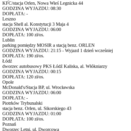
KFC/stacja Orlen, Nowa Wieś Legnicka 44
GODZINA WYJAZDU:
08:30
DOPŁATA:
-
Leszno
stacja Shell al. Konstytucji 3 Maja 4
GODZINA WYJAZDU:
06:00
DOPŁATA:
100 zł/os.
Lublin
parking pomiędzy MOSIR a stacją benz. ORLEN
GODZINA WYJAZDU:
21:15 - Wyjazd 1 dzień wcześniej
DOPŁATA:
190 zł/os.
Łódź
dworzec autobusowy PKS Łódź Kaliska, al. Włókniarzy
GODZINA WYJAZDU:
00:15
DOPŁATA:
120 zł/os.
Opole
McDonald's/Stacja BP, ul. Wrocławska
GODZINA WYJAZDU:
06:00
DOPŁATA:
-
Piotrków Trybunalski
stacja benz. Orlen, ul. Sikorskiego 43
GODZINA WYJAZDU:
01:00
DOPŁATA:
100 zł/os.
Poznań
Dworzec Letni, ul. Dworcowa