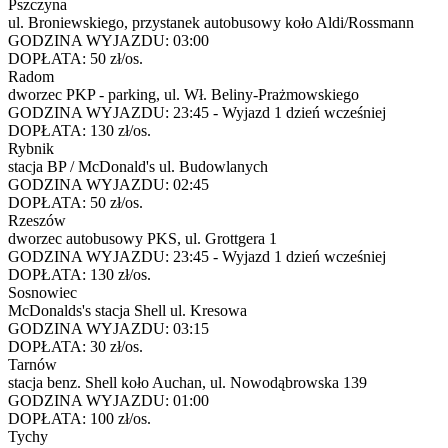
Pszczyna
ul. Broniewskiego, przystanek autobusowy koło Aldi/Rossmann
GODZINA WYJAZDU:
03:00
DOPŁATA:
50 zł/os.
Radom
dworzec PKP - parking, ul. Wł. Beliny-Prażmowskiego
GODZINA WYJAZDU:
23:45 - Wyjazd 1 dzień wcześniej
DOPŁATA:
130 zł/os.
Rybnik
stacja BP / McDonald's ul. Budowlanych
GODZINA WYJAZDU:
02:45
DOPŁATA:
50 zł/os.
Rzeszów
dworzec autobusowy PKS, ul. Grottgera 1
GODZINA WYJAZDU:
23:45 - Wyjazd 1 dzień wcześniej
DOPŁATA:
130 zł/os.
Sosnowiec
McDonalds's stacja Shell ul. Kresowa
GODZINA WYJAZDU:
03:15
DOPŁATA:
30 zł/os.
Tarnów
stacja benz. Shell koło Auchan, ul. Nowodąbrowska 139
GODZINA WYJAZDU:
01:00
DOPŁATA:
100 zł/os.
Tychy