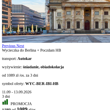
Previous
Next
Wycieczka do Berlina + Poczdam HB
transport:
Autokar
wyżywienie:
śniadanie, obiadokolacja
od 1089 zł /os.
za 3 dni
symbol oferty:
WYC-BER-IBI-HB
11.09 - 13.09.2026
3 dni
PROMOCJA
1089
1289
od
zł/os.