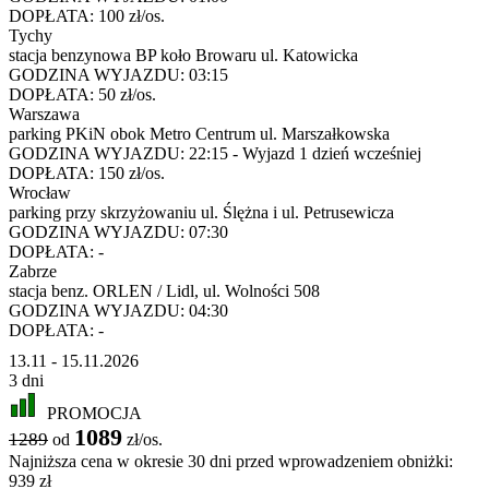
DOPŁATA:
100 zł/os.
Tychy
stacja benzynowa BP koło Browaru ul. Katowicka
GODZINA WYJAZDU:
03:15
DOPŁATA:
50 zł/os.
Warszawa
parking PKiN obok Metro Centrum ul. Marszałkowska
GODZINA WYJAZDU:
22:15 - Wyjazd 1 dzień wcześniej
DOPŁATA:
150 zł/os.
Wrocław
parking przy skrzyżowaniu ul. Ślężna i ul. Petrusewicza
GODZINA WYJAZDU:
07:30
DOPŁATA:
-
Zabrze
stacja benz. ORLEN / Lidl, ul. Wolności 508
GODZINA WYJAZDU:
04:30
DOPŁATA:
-
13.11 - 15.11.2026
3 dni
PROMOCJA
1089
1289
od
zł/os.
Najniższa cena w okresie 30 dni przed wprowadzeniem obniżki:
939 zł