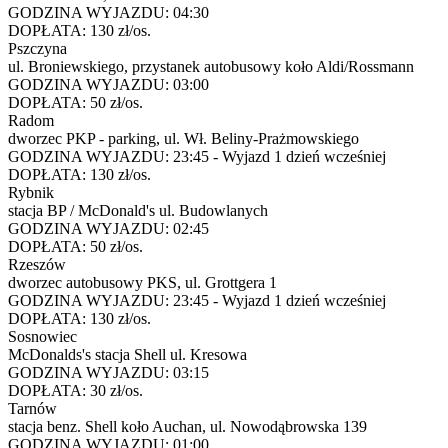
GODZINA WYJAZDU:
04:30
DOPŁATA:
130 zł/os.
Pszczyna
ul. Broniewskiego, przystanek autobusowy koło Aldi/Rossmann
GODZINA WYJAZDU:
03:00
DOPŁATA:
50 zł/os.
Radom
dworzec PKP - parking, ul. Wł. Beliny-Prażmowskiego
GODZINA WYJAZDU:
23:45 - Wyjazd 1 dzień wcześniej
DOPŁATA:
130 zł/os.
Rybnik
stacja BP / McDonald's ul. Budowlanych
GODZINA WYJAZDU:
02:45
DOPŁATA:
50 zł/os.
Rzeszów
dworzec autobusowy PKS, ul. Grottgera 1
GODZINA WYJAZDU:
23:45 - Wyjazd 1 dzień wcześniej
DOPŁATA:
130 zł/os.
Sosnowiec
McDonalds's stacja Shell ul. Kresowa
GODZINA WYJAZDU:
03:15
DOPŁATA:
30 zł/os.
Tarnów
stacja benz. Shell koło Auchan, ul. Nowodąbrowska 139
GODZINA WYJAZDU:
01:00