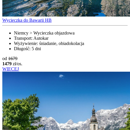
Wycieczka do Bawarii HB
Niemcy > Wycieczka objazdowa
Transport:
Autokar
Wyżywienie:
śniadanie, obiadokolacja
Długość:
5 dni
od
1679
1479
zł/os.
WIĘCEJ