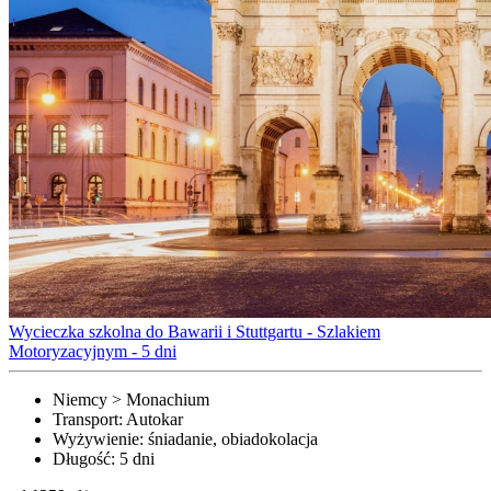
Wycieczka szkolna do Bawarii i Stuttgartu - Szlakiem
Motoryzacyjnym - 5 dni
Niemcy > Monachium
Transport:
Autokar
Wyżywienie:
śniadanie, obiadokolacja
Długość:
5 dni