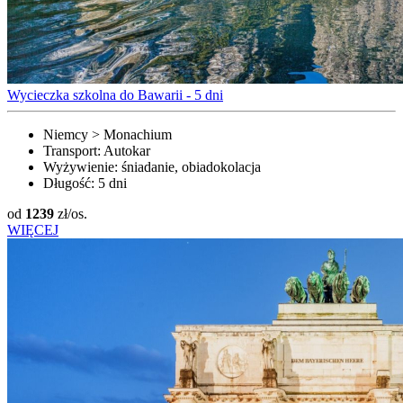
Wycieczka szkolna do Bawarii - 5 dni
Niemcy > Monachium
Transport:
Autokar
Wyżywienie:
śniadanie, obiadokolacja
Długość:
5 dni
od
1239
zł/os.
WIĘCEJ