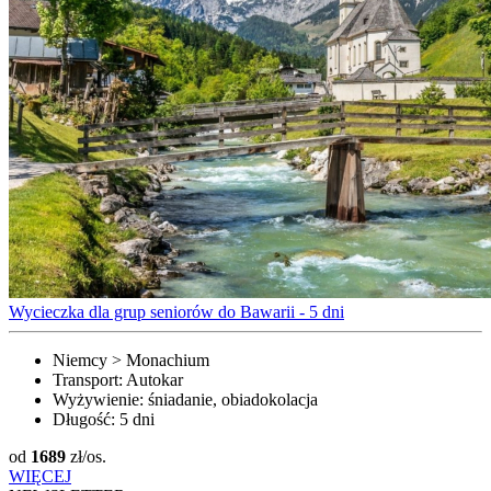
Wycieczka dla grup seniorów do Bawarii - 5 dni
Niemcy > Monachium
Transport:
Autokar
Wyżywienie:
śniadanie, obiadokolacja
Długość:
5 dni
od
1689
zł/os.
WIĘCEJ