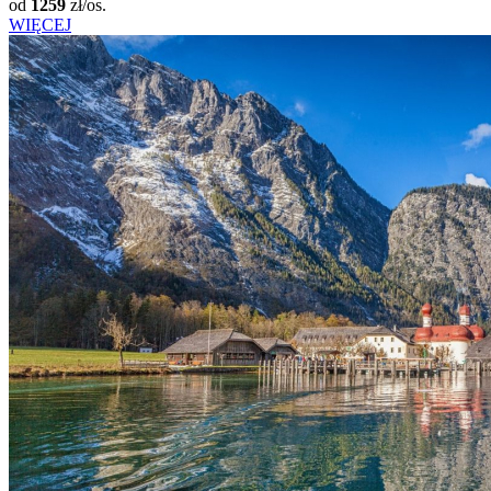
od
1259
zł/os.
WIĘCEJ