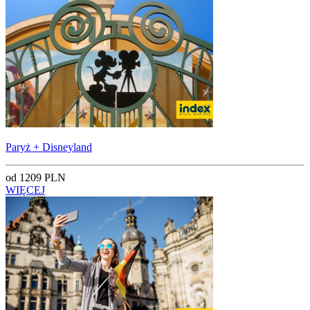
Paryż + Disneyland
od 1209 PLN
WIĘCEJ