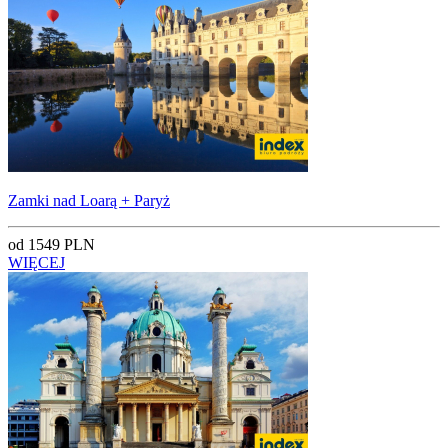
Zamki nad Loarą + Paryż
od 1549 PLN
WIĘCEJ