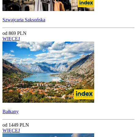
Szwajcaria Saksońska
od 869 PLN
WIĘCEJ
Bałkany
od 1449 PLN
WIĘCEJ