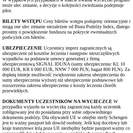
może ulec zmianie, a decyzje o kolejności zwiedzania podejmuje
pilot.
BILETY WSTĘPU
Ceny biletów wstępu podajemy orientacyjnie i
mogą one ulec zmianie niezależnie od Biura Podróży Index, dlatego
prosimy o powiększenie funduszu na pokrycie ewentualnych
podwyżek cen biletów.
UBEZPIECZENIE
Uczestnicy imprez zagranicznych są
ubezpieczeni od kosztów leczenia i następstw nieszczęśliwych
wypadków na podstawie umowy generalnej z firmą
ubezpieczeniową SIGNAL IDUNA (sumy ubezpieczenia: KL 10
000 EUR, KR 6 000 EUR, NNW 7 000 PLN, bagaż 800 PLN). Za
dopłatą istnieje możliwość zwiększenia zakresu ubezpieczenia do
sumy ubezpieczenia wyższej niż ubezpieczenie podstawowe lub
rozszerzenia zakresu ubezpieczenia o koszty leczenia chorób
przewlekłych.
DOKUMENTY UCZESTNIKÓW NA WYCIECZCE
W
przypadku wyjazdu na wycieczkę zagraniczną każdy uczestnik
zobligowany jest do posiadania przy sobie odpowiedniego
dokumentu podróży. Dla obywateli UE w obrębie strefy Schengen
jest to ważny paszport lub dowód osobisty. Jeśli kraj docelowy lub
kraje tranzytowe leżą poza UE niezbędny będzie paszport ważny co