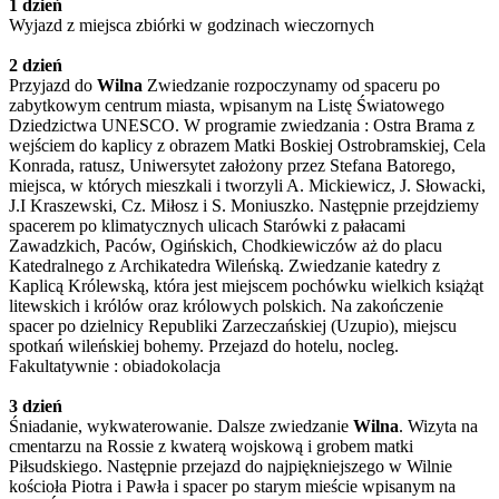
1 dzień
Wyjazd z miejsca zbiórki w godzinach wieczornych
2 dzień
Przyjazd do
Wilna
Zwiedzanie rozpoczynamy od spaceru po
zabytkowym centrum miasta, wpisanym na Listę Światowego
Dziedzictwa UNESCO. W programie zwiedzania : Ostra Brama z
wejściem do kaplicy z obrazem Matki Boskiej Ostrobramskiej, Cela
Konrada, ratusz, Uniwersytet założony przez Stefana Batorego,
miejsca, w których mieszkali i tworzyli A. Mickiewicz, J. Słowacki,
J.I Kraszewski, Cz. Miłosz i S. Moniuszko. Następnie przejdziemy
spacerem po klimatycznych ulicach Starówki z pałacami
Zawadzkich, Paców, Ogińskich, Chodkiewiczów aż do placu
Katedralnego z Archikatedra Wileńską. Zwiedzanie katedry z
Kaplicą Królewską, która jest miejscem pochówku wielkich książąt
litewskich i królów oraz królowych polskich. Na zakończenie
spacer po dzielnicy Republiki Zarzeczańskiej (Uzupio), miejscu
spotkań wileńskiej bohemy. Przejazd do hotelu, nocleg.
Fakultatywnie : obiadokolacja
3 dzień
Śniadanie, wykwaterowanie. Dalsze zwiedzanie
Wilna
. Wizyta na
cmentarzu na Rossie z kwaterą wojskową i grobem matki
Piłsudskiego. Następnie przejazd do najpiękniejszego w Wilnie
kościoła Piotra i Pawła i spacer po starym mieście wpisanym na