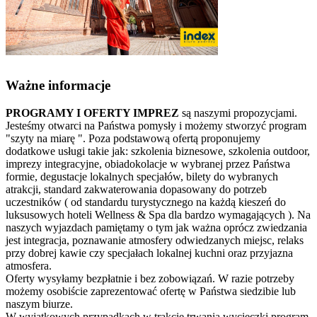
Ważne informacje
PROGRAMY I OFERTY IMPREZ
są naszymi propozycjami.
Jesteśmy otwarci na Państwa pomysły i możemy stworzyć program
"szyty na miarę ". Poza podstawową ofertą proponujemy
dodatkowe usługi takie jak: szkolenia biznesowe, szkolenia outdoor,
imprezy integracyjne, obiadokolacje w wybranej przez Państwa
formie, degustacje lokalnych specjałów, bilety do wybranych
atrakcji, standard zakwaterowania dopasowany do potrzeb
uczestników ( od standardu turystycznego na każdą kieszeń do
luksusowych hoteli Wellness & Spa dla bardzo wymagających ). Na
naszych wyjazdach pamiętamy o tym jak ważna oprócz zwiedzania
jest integracja, poznawanie atmosfery odwiedzanych miejsc, relaks
przy dobrej kawie czy specjałach lokalnej kuchni oraz przyjazna
atmosfera.
Oferty wysyłamy bezpłatnie i bez zobowiązań. W razie potrzeby
możemy osobiście zaprezentować ofertę w Państwa siedzibie lub
naszym biurze.
W wyjątkowych przypadkach w trakcie trwania wycieczki program