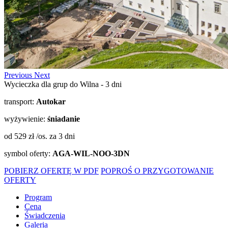
Previous
Next
Wycieczka dla grup do Wilna - 3 dni
transport:
Autokar
wyżywienie:
śniadanie
od 529 zł /os.
za 3 dni
symbol oferty:
AGA-WIL-NOO-3DN
POBIERZ OFERTĘ W PDF
POPROŚ O PRZYGOTOWANIE
OFERTY
Program
Cena
Świadczenia
Galeria