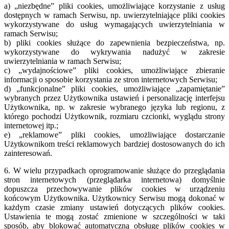
a) „niezbędne” pliki cookies, umożliwiające korzystanie z usług
dostępnych w ramach Serwisu, np. uwierzytelniające pliki cookies
wykorzystywane do usług wymagających
uwierzytelniania w
ramach Serwisu;
b) pliki cookies służące do zapewnienia bezpieczeństwa, np.
wykorzystywane do wykrywania nadużyć w zakresie
uwierzytelniania w ramach Serwisu;
c) „wydajnościowe” pliki cookies, umożliwiające zbieranie
informacji o sposobie korzystania ze stron internetowych Serwisu;
d) „funkcjonalne” pliki cookies, umożliwiające „zapamiętanie”
wybranych przez Użytkownika ustawień i personalizację interfejsu
Użytkownika, np. w zakresie wybranego języka lub regionu, z
którego pochodzi Użytkownik, rozmiaru czcionki,
wyglądu strony
internetowej itp.;
e) „reklamowe” pliki cookies, umożliwiające dostarczanie
Użytkownikom treści reklamowych bardziej dostosowanych do ich
zainteresowań.
6. W wielu przypadkach oprogramowanie służące do przeglądania
stron internetowych (przeglądarka internetowa) domyślnie
dopuszcza przechowywanie plików cookies w urządzeniu
końcowym Użytkownika. Użytkownicy Serwisu mogą dokonać w
każdym czasie zmiany ustawień dotyczących plików cookies.
Ustawienia te mogą zostać zmienione w szczególności w taki
sposób, aby blokować automatyczną obsługę plików cookies w