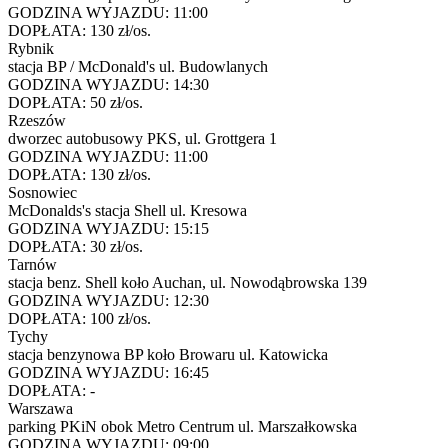
GODZINA WYJAZDU:
11:00
DOPŁATA:
130 zł/os.
Rybnik
stacja BP / McDonald's ul. Budowlanych
GODZINA WYJAZDU:
14:30
DOPŁATA:
50 zł/os.
Rzeszów
dworzec autobusowy PKS, ul. Grottgera 1
GODZINA WYJAZDU:
11:00
DOPŁATA:
130 zł/os.
Sosnowiec
McDonalds's stacja Shell ul. Kresowa
GODZINA WYJAZDU:
15:15
DOPŁATA:
30 zł/os.
Tarnów
stacja benz. Shell koło Auchan, ul. Nowodąbrowska 139
GODZINA WYJAZDU:
12:30
DOPŁATA:
100 zł/os.
Tychy
stacja benzynowa BP koło Browaru ul. Katowicka
GODZINA WYJAZDU:
16:45
DOPŁATA:
-
Warszawa
parking PKiN obok Metro Centrum ul. Marszałkowska
GODZINA WYJAZDU:
09:00