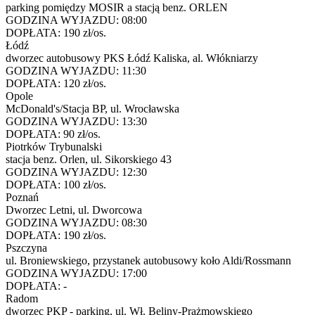
parking pomiędzy MOSIR a stacją benz. ORLEN
GODZINA WYJAZDU:
08:00
DOPŁATA:
190 zł/os.
Łódź
dworzec autobusowy PKS Łódź Kaliska, al. Włókniarzy
GODZINA WYJAZDU:
11:30
DOPŁATA:
120 zł/os.
Opole
McDonald's/Stacja BP, ul. Wrocławska
GODZINA WYJAZDU:
13:30
DOPŁATA:
90 zł/os.
Piotrków Trybunalski
stacja benz. Orlen, ul. Sikorskiego 43
GODZINA WYJAZDU:
12:30
DOPŁATA:
100 zł/os.
Poznań
Dworzec Letni, ul. Dworcowa
GODZINA WYJAZDU:
08:30
DOPŁATA:
190 zł/os.
Pszczyna
ul. Broniewskiego, przystanek autobusowy koło Aldi/Rossmann
GODZINA WYJAZDU:
17:00
DOPŁATA:
-
Radom
dworzec PKP - parking, ul. Wł. Beliny-Prażmowskiego