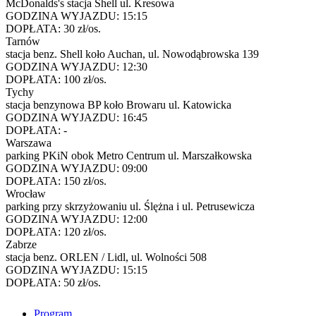
McDonalds's stacja Shell ul. Kresowa
GODZINA WYJAZDU:
15:15
DOPŁATA:
30 zł/os.
Tarnów
stacja benz. Shell koło Auchan, ul. Nowodąbrowska 139
GODZINA WYJAZDU:
12:30
DOPŁATA:
100 zł/os.
Tychy
stacja benzynowa BP koło Browaru ul. Katowicka
GODZINA WYJAZDU:
16:45
DOPŁATA:
-
Warszawa
parking PKiN obok Metro Centrum ul. Marszałkowska
GODZINA WYJAZDU:
09:00
DOPŁATA:
150 zł/os.
Wrocław
parking przy skrzyżowaniu ul. Ślężna i ul. Petrusewicza
GODZINA WYJAZDU:
12:00
DOPŁATA:
120 zł/os.
Zabrze
stacja benz. ORLEN / Lidl, ul. Wolności 508
GODZINA WYJAZDU:
15:15
DOPŁATA:
50 zł/os.
Program