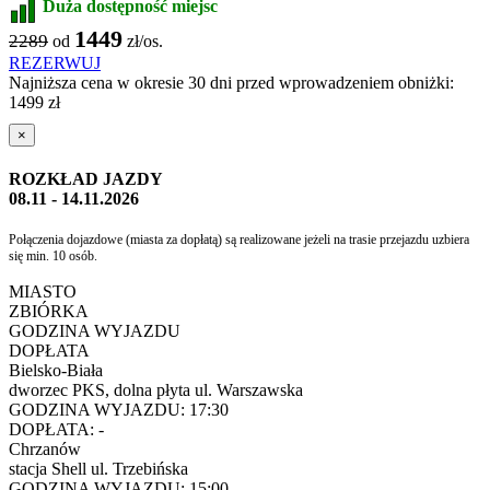
Duża dostępność miejsc
1449
2289
od
zł/os.
REZERWUJ
Najniższa cena w okresie 30 dni przed wprowadzeniem obniżki:
1499 zł
×
ROZKŁAD JAZDY
08.11 - 14.11.2026
Połączenia dojazdowe (miasta za dopłatą) są realizowane jeżeli na trasie przejazdu uzbiera
się min. 10 osób.
MIASTO
ZBIÓRKA
GODZINA WYJAZDU
DOPŁATA
Bielsko-Biała
dworzec PKS, dolna płyta ul. Warszawska
GODZINA WYJAZDU:
17:30
DOPŁATA:
-
Chrzanów
stacja Shell ul. Trzebińska
GODZINA WYJAZDU:
15:00