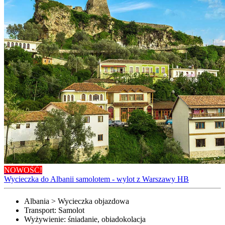
NOWOŚĆ!
Wycieczka do Albanii samolotem - wylot z Warszawy HB
Albania > Wycieczka objazdowa
Transport:
Samolot
Wyżywienie:
śniadanie, obiadokolacja