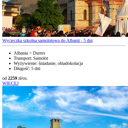
Wycieczka szkolna samolotowa do Albanii - 5 dni
Albania > Durres
Transport:
Samolot
Wyżywienie:
śniadanie, obiadokolacja
Długość:
5 dni
od
2259
zł/os.
WIĘCEJ