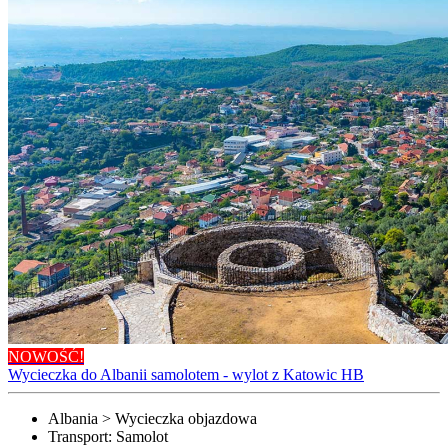
NOWOŚĆ!
Wycieczka do Albanii samolotem - wylot z Katowic HB
Albania > Wycieczka objazdowa
Transport:
Samolot