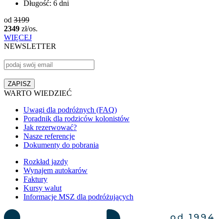
Długość:
6 dni
od
3199
2349
zł/os.
WIĘCEJ
NEWSLETTER
WARTO WIEDZIEĆ
Uwagi dla podróżnych (FAQ)
Poradnik dla rodziców kolonistów
Jak rezerwować?
Nasze referencje
Dokumenty do pobrania
Rozkład jazdy
Wynajem autokarów
Faktury
Kursy walut
Informacje MSZ dla podróżujących