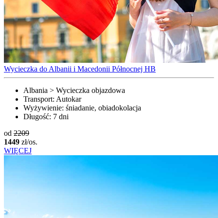
Wycieczka do Albanii i Macedonii Północnej HB
Albania > Wycieczka objazdowa
Transport:
Autokar
Wyżywienie:
śniadanie, obiadokolacja
Długość:
7 dni
od
2209
1449
zł/os.
WIĘCEJ