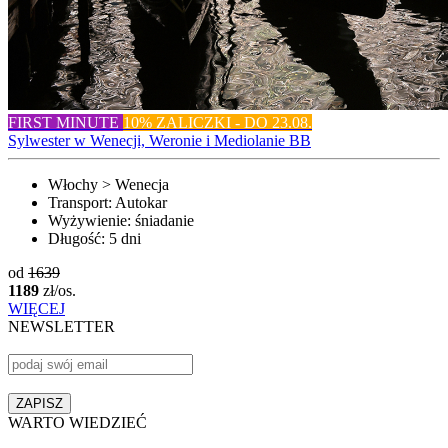
FIRST MINUTE
10% ZALICZKI - DO 23.08.
Sylwester w Wenecji, Weronie i Mediolanie BB
Włochy > Wenecja
Transport:
Autokar
Wyżywienie:
śniadanie
Długość:
5 dni
od
1639
1189
zł/os.
WIĘCEJ
NEWSLETTER
WARTO WIEDZIEĆ