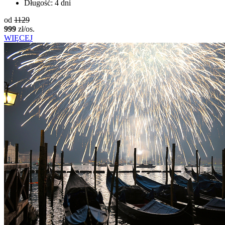
Długość:
4 dni
od
1129
999
zł/os.
WIĘCEJ