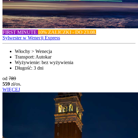
FIRST MINUTE
10% ZALICZKI - DO 23.08.
Sylwester w Wenecji Express
Włochy > Wenecja
Transport:
Autokar
Wyżywienie:
bez wyżywienia
Długość:
3 dni
od
789
559
zł/os.
WIĘCEJ