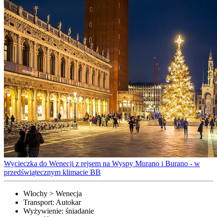
Wycieczka do Wenecji z rejsem na Wyspy Murano i Burano - w
przedświątecznym klimacie BB
Włochy > Wenecja
Transport:
Autokar
Wyżywienie:
śniadanie