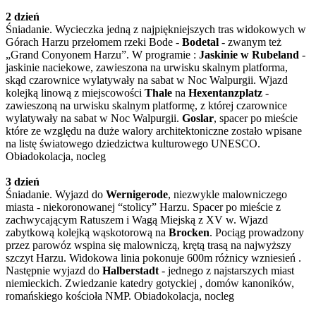
2 dzień
Śniadanie. Wycieczka jedną z najpiękniejszych tras widokowych w
Górach Harzu przełomem rzeki Bode -
Bodetal
- zwanym też
„Grand Conyonem Harzu”. W programie :
Jaskinie w Rubeland
-
jaskinie naciekowe, zawieszona na urwisku skalnym platforma,
skąd czarownice wylatywały na sabat w Noc Walpurgii. Wjazd
kolejką linową z miejscowości
Thale
na
Hexentanzplatz
-
zawieszoną na urwisku skalnym platformę, z której czarownice
wylatywały na sabat w Noc Walpurgii.
Goslar
, spacer po mieście
które ze względu na duże walory architektoniczne zostało wpisane
na listę światowego dziedzictwa kulturowego UNESCO.
Obiadokolacja, nocleg
3 dzień
Śniadanie. Wyjazd do
Wernigerode
, niezwykle malowniczego
miasta - niekoronowanej “stolicy” Harzu. Spacer po mieście z
zachwycającym Ratuszem i Wagą Miejską z XV w. Wjazd
zabytkową kolejką wąskotorową na
Brocken
. Pociąg prowadzony
przez parowóz wspina się malowniczą, krętą trasą na najwyższy
szczyt Harzu. Widokowa linia pokonuje 600m różnicy wzniesień .
Następnie wyjazd do
Halberstadt
- jednego z najstarszych miast
niemieckich. Zwiedzanie katedry gotyckiej , domów kanoników,
romańskiego kościoła NMP. Obiadokolacja, nocleg