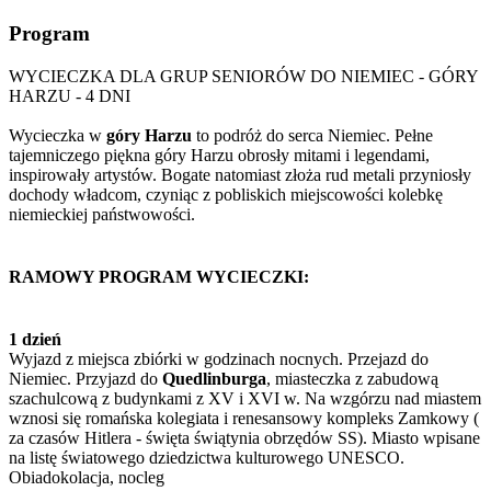
Program
WYCIECZKA DLA GRUP SENIORÓW DO NIEMIEC - GÓRY
HARZU - 4 DNI
Wycieczka w
góry Harzu
to podróż do serca Niemiec. Pełne
tajemniczego piękna góry Harzu obrosły mitami i legendami,
inspirowały artystów. Bogate natomiast złoża rud metali przyniosły
dochody władcom, czyniąc z pobliskich miejscowości kolebkę
niemieckiej państwowości.
RAMOWY PROGRAM WYCIECZKI:
1 dzień
Wyjazd z miejsca zbiórki w godzinach nocnych. Przejazd do
Niemiec. Przyjazd do
Quedlinburga
, miasteczka z zabudową
szachulcową z budynkami z XV i XVI w. Na wzgórzu nad miastem
wznosi się romańska kolegiata i renesansowy kompleks Zamkowy (
za czasów Hitlera - święta świątynia obrzędów SS). Miasto wpisane
na listę światowego dziedzictwa kulturowego UNESCO.
Obiadokolacja, nocleg