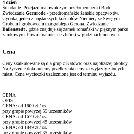
4 dzień
Śniadanie. Przejazd malowniczym przełomem rzeki Bode.
Zwiedzanie
Gernrode
- przedromańskie żeńskie opactwo św.
Cyriaka, jeden z najstarszych kościołów Niemiec, ze Świętym
Grobem i grobowcem margrabiego Gerona. Zwiedzanie
Ballenstedt
, gdzie znajduje się zamek romański w pięknym parku
zamkowym. Powrót na miejsce zbiórki w godzinach nocnych.
Cena
Ceny skalkulowane są dla grup z Katowic oraz najbliższej okolicy.
Na życzenie dokonujemy przeliczenia ceny za wyjazdy z innych
miast. Cena wycieczki uzależniona jest od terminu wyjazdu.
CENA
OPIS
CENA:
od 1609 zł / os.
przy grupie powyżej 55 uczestników
CENA:
od 1679 zł / os.
przy grupie powyżej 45 uczestników
CENA:
od 1849 zł / os.
przy grupie powyżej 35 uczestników