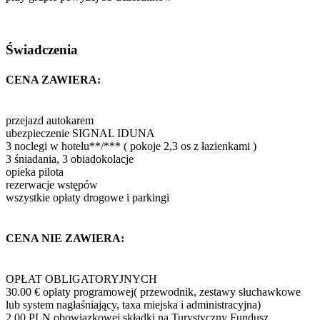
Świadczenia
CENA ZAWIERA:
przejazd autokarem
ubezpieczenie SIGNAL IDUNA
3 noclegi w hotelu**/*** ( pokoje 2,3 os z łazienkami )
3 śniadania, 3 obiadokolacje
opieka pilota
rezerwacje wstępów
wszystkie opłaty drogowe i parkingi
CENA NIE ZAWIERA:
OPŁAT OBLIGATORYJNYCH
30.00 € opłaty programowej( przewodnik, zestawy słuchawkowe
lub system nagłaśniający, taxa miejska i administracyjna)
2.00 PLN obowiązkowej składki na Turystyczny Fundusz