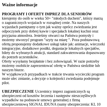
Ważne informacje
PROGRAMY I OFERTY IMPREZ DLA SENIORÓW
kierujemy do osób w wieku 50+ "młodych duchem", którzy marzą
o zagranicznych wojażach w rozsądnej cenie. Na naszych
wyjazdach pamiętamy o tym jak ważny oprócz zwiedzania jest
odpoczynek przy dobrej kawie i specjałach lokalnej kuchni oraz
przyjazna atmosfera. Jesteśmy otwarci na Państwa pomysły i
możemy stworzyć program "szyty na miarę ". Poza podstawową
ofertą proponujemy dodatkowe usługi takie jak: animacje, wieczorki
integracyjne, dodatkowe posiłki, degustacje lokalnych specjałów,
bilety do wybranych atrakcji, standard zakwaterowania dopasowany
do potrzeb uczestników.
Oferty wysyłamy bezpłatnie i bez zobowiązań. W razie potrzeby
możemy osobiście zaprezentować ofertę w Państwa siedzibie lub
naszym biurze.
W wyjątkowych przypadkach w trakcie trwania wycieczki program
może ulec zmianie, a decyzje o kolejności zwiedzania podejmuje
pilot.
UBEZPIECZENIE
Uczestnicy imprez zagranicznych są
ubezpieczeni od kosztów leczenia i następstw nieszczęśliwych
wypadków na podstawie umowy generalnej z firmą
ubezpieczeniową SIGNAL IDUNA (sumy ubezpieczenia: KL 10