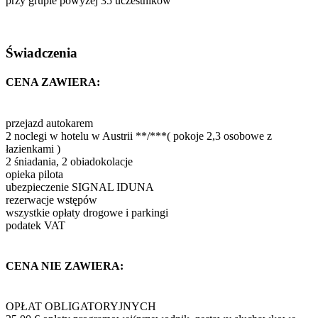
przy grupie powyżej 35 uczestników
Świadczenia
CENA ZAWIERA:
przejazd autokarem
2 noclegi w hotelu w Austrii **/***( pokoje 2,3 osobowe z
łazienkami )
2 śniadania, 2 obiadokolacje
opieka pilota
ubezpieczenie SIGNAL IDUNA
rezerwacje wstępów
wszystkie opłaty drogowe i parkingi
podatek VAT
CENA NIE ZAWIERA:
OPŁAT OBLIGATORYJNYCH