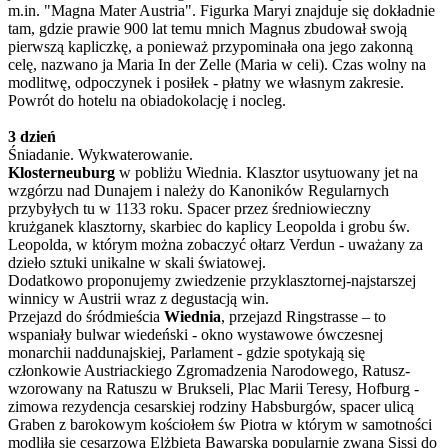
m.in. "Magna Mater Austria". Figurka Maryi znajduje się dokładnie
tam, gdzie prawie 900 lat temu mnich Magnus zbudował swoją
pierwszą kapliczkę, a ponieważ przypominała ona jego zakonną
celę, nazwano ja Maria In der Zelle (Maria w celi). Czas wolny na
modlitwę, odpoczynek i posiłek - płatny we własnym zakresie.
Powrót do hotelu na obiadokolację i nocleg.
3 dzień
Śniadanie. Wykwaterowanie.
Klosterneuburg
w pobliżu Wiednia. Klasztor usytuowany jet na
wzgórzu nad Dunajem i należy do Kanoników Regularnych
przybyłych tu w 1133 roku. Spacer przez średniowieczny
krużganek klasztorny, skarbiec do kaplicy Leopolda i grobu św.
Leopolda, w którym można zobaczyć ołtarz Verdun - uważany za
dzieło sztuki unikalne w skali światowej.
Dodatkowo proponujemy zwiedzenie przyklasztornej-najstarszej
winnicy w Austrii wraz z degustacją win.
Przejazd do śródmieścia
Wiednia
, przejazd Ringstrasse – to
wspaniały bulwar wiedeński - okno wystawowe ówczesnej
monarchii naddunajskiej, Parlament - gdzie spotykają się
członkowie Austriackiego Zgromadzenia Narodowego, Ratusz-
wzorowany na Ratuszu w Brukseli, Plac Marii Teresy, Hofburg -
zimowa rezydencja cesarskiej rodziny Habsburgów, spacer ulicą
Graben z barokowym kościołem św Piotra w którym w samotności
modliła się cesarzowa Elżbieta Bawarska popularnie zwana Sissi do