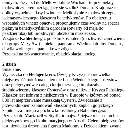
rannych. Przyjazd do
Melk
w dolinie Wachau - to przepiękny,
malowniczy teren rozciągający się wzdłuż Dunaju. Krajobraz tej
doliny wypełniają lasy i winnice. Melk słynie z malowniczego,
jedenastowiecznego klasztoru benedyktynów. Po obejrzeniu
wspaniałych wnętrz opactwa proponujemy czas wolny na spacer
pięknym benedyktyńskim ogrodem (otwarty od maja do
października) lub urokliwymi uliczkami miasteczka.
Wzgórze
Kahlenberg
z polskim kościołem (możliwość zamówienia
dla grupy Mszy Św.) – piękna panorama Wiednia i doliny Dunaju ,
chwila wolnego na pamiątkowe zdjęcia.
Przejazd na zakwaterowanie, obiadokolacja, nocleg.
2 dzień
Śniadanie.
Wycieczka do
Heiligenkreuz
(Święty Krzyż) - to niewielka
miejscowość położona na terenie Lasu Wiedeńskiego. Turystów
oraz pielgrzymów z całego kraju przyciąga tu okazały
średniowieczny klasztor Cystersów oraz relikwie Krzyża Pańskiego.
Klasztor jest jednym z nielicznych w Europie w którym od ponad
830 lat nieprzerwanie mieszkają Cystersi. Zwiedzanie z
przewodnikiem zabudowań klasztornych, kaplic i gotyckiego
kapitularza - miejsca pochówku ostatniego Babenbergera.
Przejazd do
Mariazell
w Styrii - to najważniejsze miejsce ruchu
pielgrzymkowego i kultu maryjnego w Austrii. Celem pielgrzymów
jest niewielka drewniana figurka Madonny z Dzieciątkiem, zwana