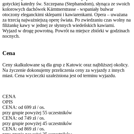
gotyckiej katedry św. Szczepana (Stephansdom), słynąca ze swoich
kolorowych dachówek Kärntnerstrasse - wspaniały bulwar
otoczony eleganckimi sklepami i kawiarenkami. Opera – uważana
za trzecią najważniejszą operę świata. Po zwiedzaniu czas wolny na
filiżankę kawy w jednej ze słynnych wiedeńskich kawiarni.
Wyjazd w drogę powrotną. Powrót na miejsce zbiórki w godzinach
nocnych.
Cena
Ceny skalkulowane są dla grup z Katowic oraz najbliższej okolicy.
Na życzenie dokonujemy przeliczenia ceny za wyjazdy z innych
miast. Cena wycieczki uzależniona jest od terminu wyjazdu.
CENA
OPIS
CENA:
od 699 zł / os.
przy grupie powyżej 55 uczestników
CENA:
od 749 zł / os.
przy grupie powyżej 45 uczestników
CENA:
od 869 zł / os.