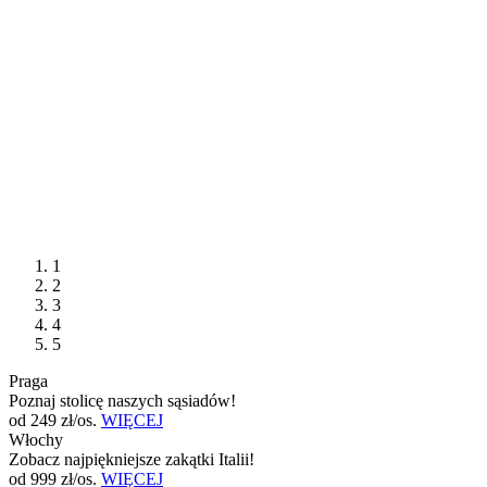
1
2
3
4
5
Praga
Poznaj stolicę naszych sąsiadów!
od 249 zł/os.
WIĘCEJ
Włochy
Zobacz najpiękniejsze zakątki Italii!
od 999 zł/os.
WIĘCEJ