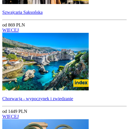
Szwajcaria Saksońska
od 869 PLN
WIĘCEJ
Chorwacja - wypoczynek i zwiedzanie
od 1449 PLN
WIĘCEJ