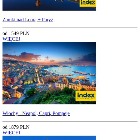
Zamki nad Loarą + Paryż
od 1549 PLN
WIĘCEJ
Włochy - Neapol, Capri, Pompeje
od 1879 PLN
WIĘCEJ