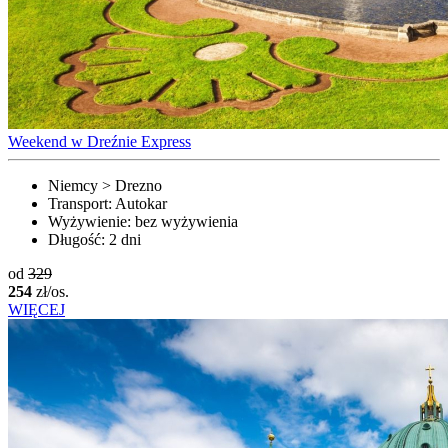
Weekend w Dreźnie Express
Niemcy > Drezno
Transport:
Autokar
Wyżywienie:
bez wyżywienia
Długość:
2 dni
od
329
254
zł/os.
WIĘCEJ