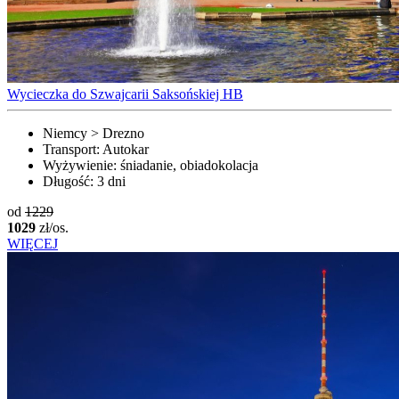
Wycieczka do Szwajcarii Saksońskiej HB
Niemcy > Drezno
Transport:
Autokar
Wyżywienie:
śniadanie, obiadokolacja
Długość:
3 dni
od
1229
1029
zł/os.
WIĘCEJ