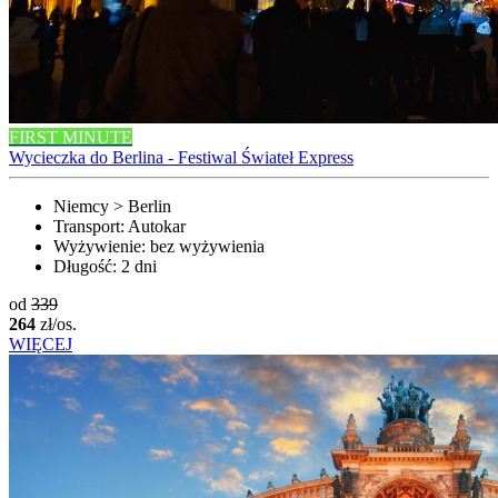
FIRST MINUTE
Wycieczka do Berlina - Festiwal Świateł Express
Niemcy > Berlin
Transport:
Autokar
Wyżywienie:
bez wyżywienia
Długość:
2 dni
od
339
264
zł/os.
WIĘCEJ