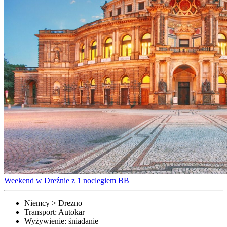
Weekend w Dreźnie z 1 noclegiem BB
Niemcy > Drezno
Transport:
Autokar
Wyżywienie:
śniadanie