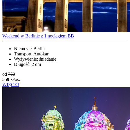
Weekend w Berlinie z 1 noclegiem BB
Niemcy > Berlin
Transport:
Autokar
Wyżywienie:
śniadanie
Długość:
2 dni
od
759
559
zł/os.
WIĘCEJ