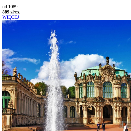
od
1089
889
zł/os.
WIĘCEJ