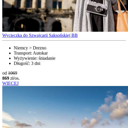
Wycieczka do Szwajcarii Saksońskiej BB
Niemcy > Drezno
Transport:
Autokar
Wyżywienie:
śniadanie
Długość:
3 dni
od
1069
869
zł/os.
WIĘCEJ