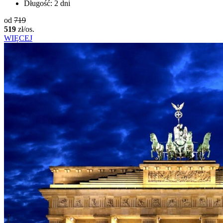
Długość:
2 dni
od
719
519
zł/os.
WIĘCEJ