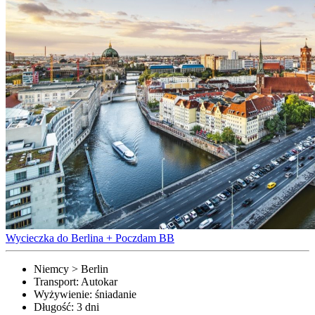
Wycieczka do Berlina + Poczdam BB
Niemcy > Berlin
Transport:
Autokar
Wyżywienie:
śniadanie
Długość:
3 dni