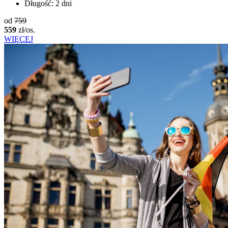
Długość:
2 dni
od
759
559
zł/os.
WIĘCEJ