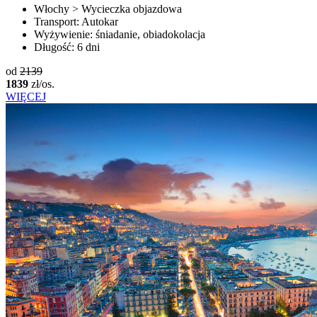
Włochy > Wycieczka objazdowa
Transport:
Autokar
Wyżywienie:
śniadanie, obiadokolacja
Długość:
6 dni
od
2139
1839
zł/os.
WIĘCEJ