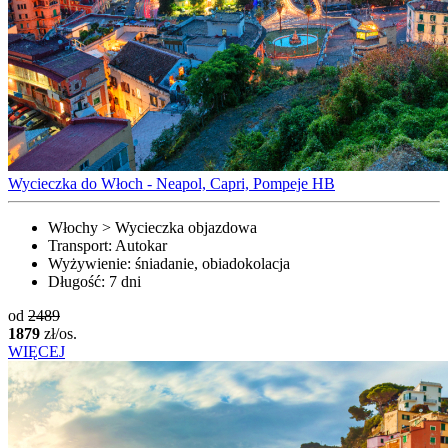
Wycieczka do Włoch - Neapol, Capri, Pompeje HB
Włochy > Wycieczka objazdowa
Transport:
Autokar
Wyżywienie:
śniadanie, obiadokolacja
Długość:
7 dni
od
2489
1879
zł/os.
WIĘCEJ