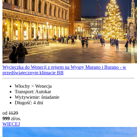
Wycieczka do Wenecji z rejsem na Wyspy Murano i Burano - w
przedświątecznym klimacie BB
Włochy > Wenecja
Transport:
Autokar
Wyżywienie:
śniadanie
Długość:
4 dni
od
1129
999
zł/os.
WIĘCEJ