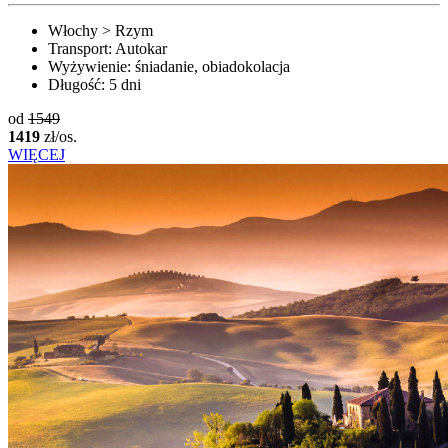
Włochy > Rzym
Transport:
Autokar
Wyżywienie:
śniadanie, obiadokolacja
Długość:
5 dni
od
1549
1419
zł/os.
WIĘCEJ