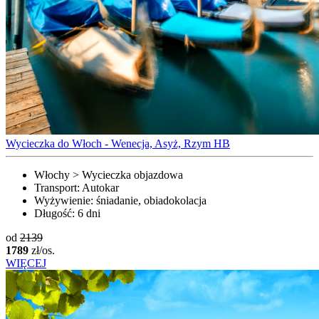
Wycieczka do Włoch - Wenecja, Asyż, Rzym HB
Włochy > Wycieczka objazdowa
Transport:
Autokar
Wyżywienie:
śniadanie, obiadokolacja
Długość:
6 dni
od
2139
1789
zł/os.
WIĘCEJ