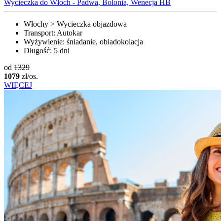
Wycieczka do Włoch - Padwa, Bolonia, Wenecja HB
Włochy > Wycieczka objazdowa
Transport:
Autokar
Wyżywienie:
śniadanie, obiadokolacja
Długość:
5 dni
od
1329
1079
zł/os.
WIĘCEJ