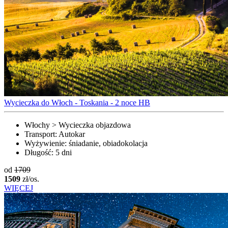
Wycieczka do Włoch - Toskania - 2 noce HB
Włochy > Wycieczka objazdowa
Transport:
Autokar
Wyżywienie:
śniadanie, obiadokolacja
Długość:
5 dni
od
1709
1509
zł/os.
WIĘCEJ