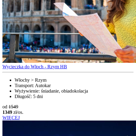
Wycieczka do Włoch - Rzym HB
Włochy > Rzym
Transport:
Autokar
Wyżywienie:
śniadanie, obiadokolacja
Długość:
5 dni
od
1549
1349
zł/os.
WIĘCEJ