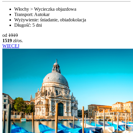
Włochy > Wycieczka objazdowa
Transport:
Autokar
Wyżywienie:
śniadanie, obiadokolacja
Długość:
5 dni
od
1919
1519
zł/os.
WIĘCEJ