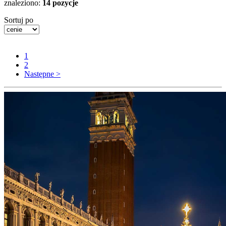
znaleziono:
14 pozycje
Sortuj po
1
2
Następne >